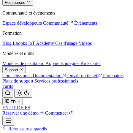
Ressources
Communauté et événements
Espace développeurs
Communauté
Événements
Formation
Blog
Ebooks
IoT Academy
Cas d'usage
Vidéos
Modèles et outils
Modèles de dashboard
Appareils intégrés
Kickstarter
Support
Contactez-nous
Documentation
Ouvrir un ticket
Partenaires
Plans de support
Services professionnels
Tarifs
FR
EN
PT
DE
ES
Réserver une démo
Commencer
Retour aux appareils