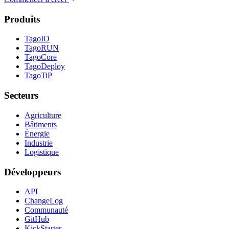
Produits
TagoIO
TagoRUN
TagoCore
TagoDeploy
TagoTiP
Secteurs
Agriculture
Bâtiments
Énergie
Industrie
Logistique
Développeurs
API
ChangeLog
Communauté
GitHub
KickStarter