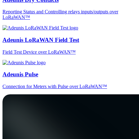
Reporting Status and Controlling relays inputs/outputs over
LoRaWAN™
Adeunis LoRaWAN Field Test
Field Test Device over LoRaWAN™
Adeunis Pulse
Connection for Meters with Pulse over LoRaWAN™