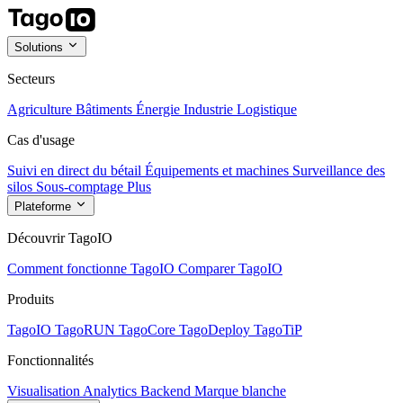
Solutions
Secteurs
Agriculture
Bâtiments
Énergie
Industrie
Logistique
Cas d'usage
Suivi en direct du bétail
Équipements et machines
Surveillance des
silos
Sous-comptage
Plus
Plateforme
Découvrir TagoIO
Comment fonctionne TagoIO
Comparer TagoIO
Produits
TagoIO
TagoRUN
TagoCore
TagoDeploy
TagoTiP
Fonctionnalités
Visualisation
Analytics
Backend
Marque blanche