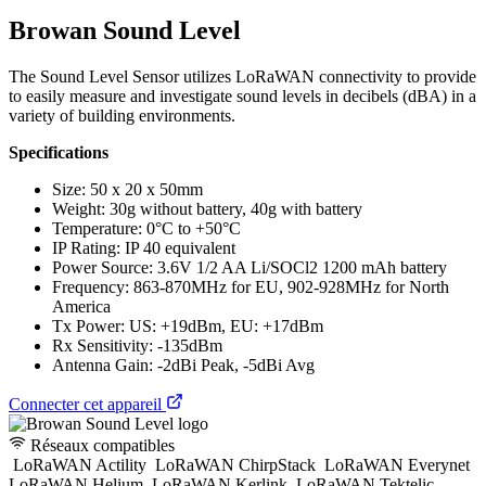
Browan Sound Level
The Sound Level Sensor utilizes LoRaWAN connectivity to provide
to easily measure and investigate sound levels in decibels (dBA) in a
variety of building environments.
Specifications
Size: 50 x 20 x 50mm
Weight: 30g without battery, 40g with battery
Temperature: 0°C to +50°C
IP Rating: IP 40 equivalent
Power Source: 3.6V 1/2 AA Li/SOCl2 1200 mAh battery
Frequency: 863-870MHz for EU, 902-928MHz for North
America
Tx Power: US: +19dBm, EU: +17dBm
Rx Sensitivity: -135dBm
Antenna Gain: -2dBi Peak, -5dBi Avg
Connecter cet appareil
Réseaux compatibles
LoRaWAN Actility
LoRaWAN ChirpStack
LoRaWAN Everynet
LoRaWAN Helium
LoRaWAN Kerlink
LoRaWAN Tektelic