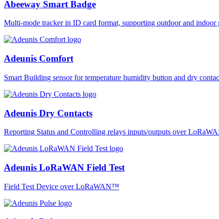
Abeeway Smart Badge
Multi-mode tracker in ID card format, supporting outdoor and ind
Adeunis Comfort
Smart Building sensor for temperature humidity button and dry co
Adeunis Dry Contacts
Reporting Status and Controlling relays inputs/outputs over LoRa
Adeunis LoRaWAN Field Test
Field Test Device over LoRaWAN™