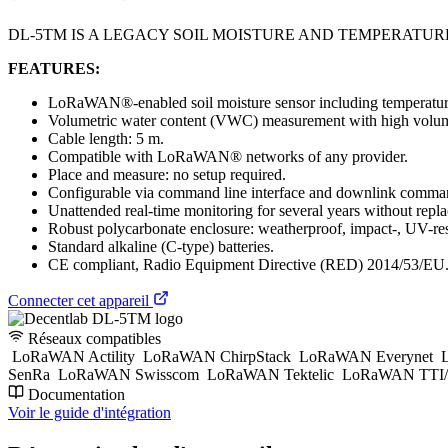
DL-5TM IS A LEGACY SOIL MOISTURE AND TEMPERATU
FEATURES:
LoRaWAN®-enabled soil moisture sensor including temperatur
Volumetric water content (VWC) measurement with high volum
Cable length: 5 m.
Compatible with LoRaWAN® networks of any provider.
Place and measure: no setup required.
Configurable via command line interface and downlink comman
Unattended real-time monitoring for several years without replac
Robust polycarbonate enclosure: weatherproof, impact-, UV-res
Standard alkaline (C-type) batteries.
CE compliant, Radio Equipment Directive (RED) 2014/53/EU
Connecter cet appareil
Réseaux compatibles
LoRaWAN Actility
LoRaWAN ChirpStack
LoRaWAN Everynet
L
SenRa
LoRaWAN Swisscom
LoRaWAN Tektelic
LoRaWAN TTI/
Documentation
Voir le guide d'intégration