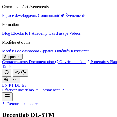
Communauté et événements
Espace développeurs
Communauté
Événements
Formation
Blog
Ebooks
IoT Academy
Cas d'usage
Vidéos
Modèles et outils
Modèles de dashboard
Appareils intégrés
Kickstarter
Support
Contactez-nous
Documentation
Ouvrir un ticket
Partenaires
Plan
Tarifs
FR
EN
PT
DE
ES
Réserver une démo
Commencer
Retour aux appareils
Decentlab DL-5TM