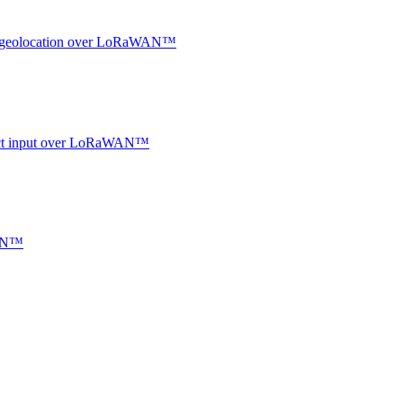
oor geolocation over LoRaWAN™
ntact input over LoRaWAN™
WAN™