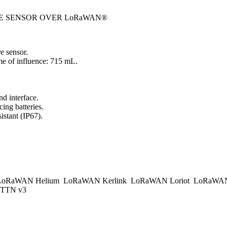
RE SENSOR OVER LoRaWAN®
e sensor.
e of influence: 715 mL.
d interface.
ing batteries.
istant (IP67).
.
oRaWAN Helium
LoRaWAN Kerlink
LoRaWAN Loriot
LoRaWAN
TTN v3