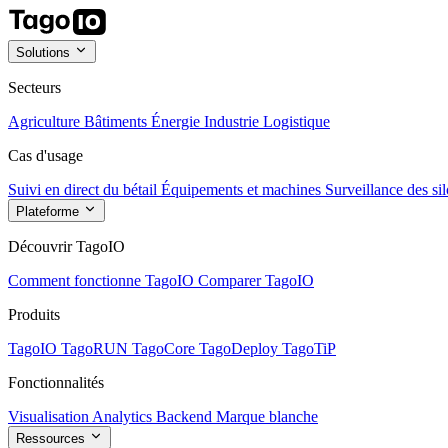
Solutions
Secteurs
Agriculture
Bâtiments
Énergie
Industrie
Logistique
Cas d'usage
Suivi en direct du bétail
Équipements et machines
Surveillance des sil
Plateforme
Découvrir TagoIO
Comment fonctionne TagoIO
Comparer TagoIO
Produits
TagoIO
TagoRUN
TagoCore
TagoDeploy
TagoTiP
Fonctionnalités
Visualisation
Analytics
Backend
Marque blanche
Ressources