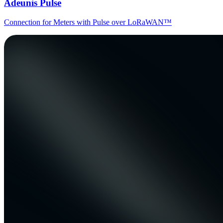
Adeunis Pulse
Connection for Meters with Pulse over LoRaWAN™