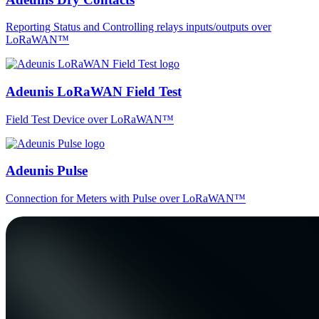
Reporting Status and Controlling relays inputs/outputs over
LoRaWAN™
Adeunis LoRaWAN Field Test
Field Test Device over LoRaWAN™
Adeunis Pulse
Connection for Meters with Pulse over LoRaWAN™