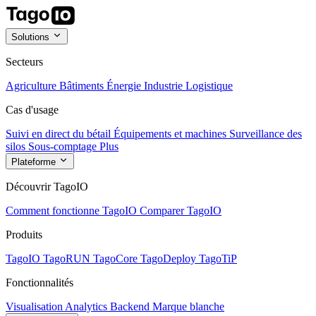
Solutions
Secteurs
Agriculture
Bâtiments
Énergie
Industrie
Logistique
Cas d'usage
Suivi en direct du bétail
Équipements et machines
Surveillance des
silos
Sous-comptage
Plus
Plateforme
Découvrir TagoIO
Comment fonctionne TagoIO
Comparer TagoIO
Produits
TagoIO
TagoRUN
TagoCore
TagoDeploy
TagoTiP
Fonctionnalités
Visualisation
Analytics
Backend
Marque blanche