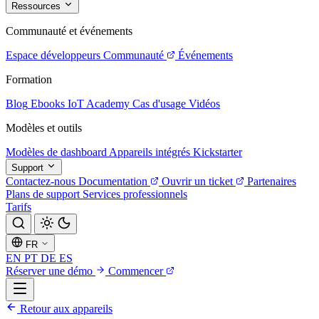
Ressources
Communauté et événements
Espace développeurs
Communauté
Événements
Formation
Blog
Ebooks
IoT Academy
Cas d'usage
Vidéos
Modèles et outils
Modèles de dashboard
Appareils intégrés
Kickstarter
Support
Contactez-nous
Documentation
Ouvrir un ticket
Partenaires
Plans de support
Services professionnels
Tarifs
FR
EN
PT
DE
ES
Réserver une démo
Commencer
Retour aux appareils