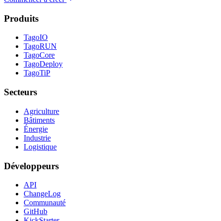
Produits
TagoIO
TagoRUN
TagoCore
TagoDeploy
TagoTiP
Secteurs
Agriculture
Bâtiments
Énergie
Industrie
Logistique
Développeurs
API
ChangeLog
Communauté
GitHub
KickStarter