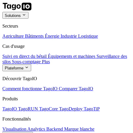
Solutions
Secteurs
Agriculture
Bâtiments
Énergie
Industrie
Logistique
Cas d'usage
Suivi en direct du bétail
Équipements et machines
Surveillance des
silos
Sous-comptage
Plus
Plateforme
Découvrir TagoIO
Comment fonctionne TagoIO
Comparer TagoIO
Produits
TagoIO
TagoRUN
TagoCore
TagoDeploy
TagoTiP
Fonctionnalités
Visualisation
Analytics
Backend
Marque blanche