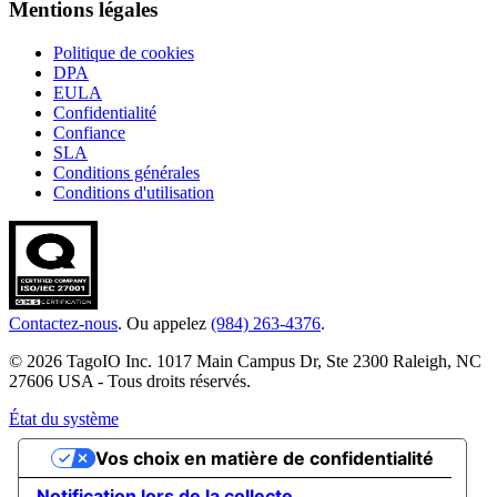
Mentions légales
Politique de cookies
DPA
EULA
Confidentialité
Confiance
SLA
Conditions générales
Conditions d'utilisation
Contactez-nous
. Ou appelez
(984) 263-4376
.
© 2026 TagoIO Inc. 1017 Main Campus Dr, Ste 2300 Raleigh, NC
27606 USA - Tous droits réservés.
État du système
Vos choix en matière de confidentialité
Notification lors de la collecte