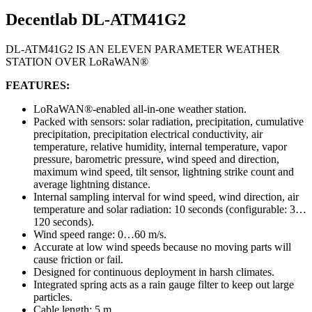
Decentlab DL-ATM41G2
DL-ATM41G2 IS AN ELEVEN PARAMETER WEATHER
STATION OVER LoRaWAN®
FEATURES:
LoRaWAN®-enabled all-in-one weather station.
Packed with sensors: solar radiation, precipitation, cumulative
precipitation, precipitation electrical conductivity, air
temperature, relative humidity, internal temperature, vapor
pressure, barometric pressure, wind speed and direction,
maximum wind speed, tilt sensor, lightning strike count and
average lightning distance.
Internal sampling interval for wind speed, wind direction, air
temperature and solar radiation: 10 seconds (configurable: 3…
120 seconds).
Wind speed range: 0…60 m/s.
Accurate at low wind speeds because no moving parts will
cause friction or fail.
Designed for continuous deployment in harsh climates.
Integrated spring acts as a rain gauge filter to keep out large
particles.
Cable length: 5 m.