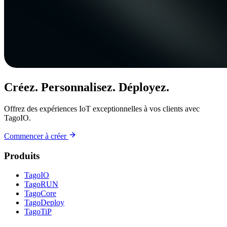
Créez. Personnalisez. Déployez.
Offrez des expériences IoT exceptionnelles à vos clients avec
TagoIO.
Commencer à créer
Produits
TagoIO
TagoRUN
TagoCore
TagoDeploy
TagoTiP