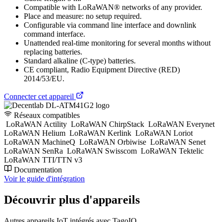
Compatible with LoRaWAN® networks of any provider.
Place and measure: no setup required.
Configurable via command line interface and downlink
command interface.
Unattended real-time monitoring for several months without
replacing batteries.
Standard alkaline (C-type) batteries.
CE compliant, Radio Equipment Directive (RED)
2014/53/EU.
Connecter cet appareil
Réseaux compatibles
LoRaWAN Actility
LoRaWAN ChirpStack
LoRaWAN Everynet
LoRaWAN Helium
LoRaWAN Kerlink
LoRaWAN Loriot
LoRaWAN MachineQ
LoRaWAN Orbiwise
LoRaWAN Senet
LoRaWAN SenRa
LoRaWAN Swisscom
LoRaWAN Tektelic
LoRaWAN TTI/TTN v3
Documentation
Voir le guide d'intégration
Découvrir plus d'appareils
Autres appareils IoT intégrés avec TagoIO