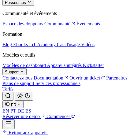
Ressources
Communauté et événements
Espace développeurs
Communauté
Événements
Formation
Blog
Ebooks
IoT Academy
Cas d'usage
Vidéos
Modèles et outils
Modèles de dashboard
Appareils intégrés
Kickstarter
Support
Contactez-nous
Documentation
Ouvrir un ticket
Partenaires
Plans de support
Services professionnels
Tarifs
FR
EN
PT
DE
ES
Réserver une démo
Commencer
Retour aux appareils