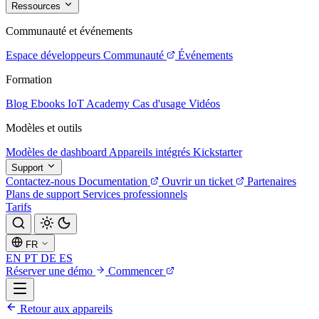
Ressources
Communauté et événements
Espace développeurs
Communauté
Événements
Formation
Blog
Ebooks
IoT Academy
Cas d'usage
Vidéos
Modèles et outils
Modèles de dashboard
Appareils intégrés
Kickstarter
Support
Contactez-nous
Documentation
Ouvrir un ticket
Partenaires
Plans de support
Services professionnels
Tarifs
FR
EN
PT
DE
ES
Réserver une démo
Commencer
Retour aux appareils