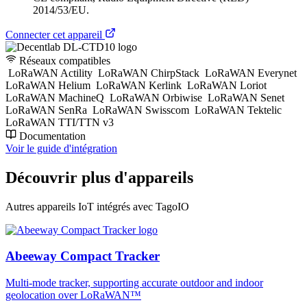
2014/53/EU.
Connecter cet appareil
Réseaux compatibles
LoRaWAN Actility
LoRaWAN ChirpStack
LoRaWAN Everynet
LoRaWAN Helium
LoRaWAN Kerlink
LoRaWAN Loriot
LoRaWAN MachineQ
LoRaWAN Orbiwise
LoRaWAN Senet
LoRaWAN SenRa
LoRaWAN Swisscom
LoRaWAN Tektelic
LoRaWAN TTI/TTN v3
Documentation
Voir le guide d'intégration
Découvrir plus d'appareils
Autres appareils IoT intégrés avec TagoIO
Abeeway Compact Tracker
Multi-mode tracker, supporting accurate outdoor and indoor
geolocation over LoRaWAN™