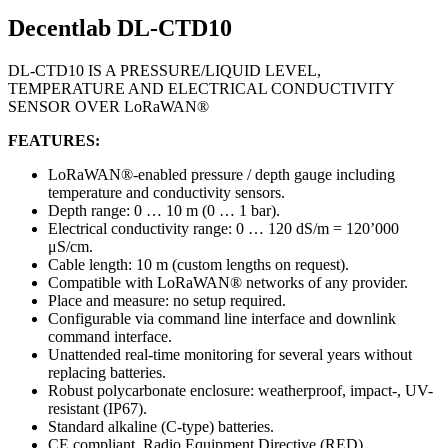
Decentlab DL-CTD10
DL-CTD10 IS A PRESSURE/LIQUID LEVEL,
TEMPERATURE AND ELECTRICAL CONDUCTIVITY
SENSOR OVER LoRaWAN®
FEATURES:
LoRaWAN®-enabled pressure / depth gauge including
temperature and conductivity sensors.
Depth range: 0 … 10 m (0 … 1 bar).
Electrical conductivity range: 0 … 120 dS/m = 120’000
μS/cm.
Cable length: 10 m (custom lengths on request).
Compatible with LoRaWAN® networks of any provider.
Place and measure: no setup required.
Configurable via command line interface and downlink
command interface.
Unattended real-time monitoring for several years without
replacing batteries.
Robust polycarbonate enclosure: weatherproof, impact-, UV-
resistant (IP67).
Standard alkaline (C-type) batteries.
CE compliant, Radio Equipment Directive (RED)