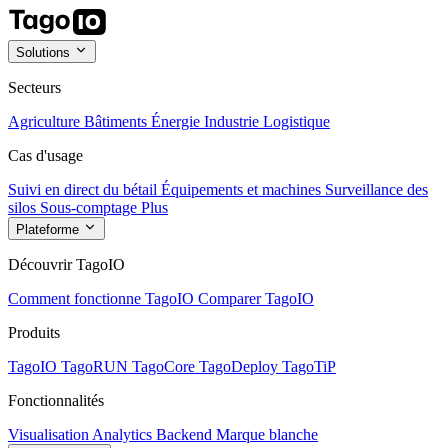
Solutions
Secteurs
Agriculture
Bâtiments
Énergie
Industrie
Logistique
Cas d'usage
Suivi en direct du bétail
Équipements et machines
Surveillance des
silos
Sous-comptage
Plus
Plateforme
Découvrir TagoIO
Comment fonctionne TagoIO
Comparer TagoIO
Produits
TagoIO
TagoRUN
TagoCore
TagoDeploy
TagoTiP
Fonctionnalités
Visualisation
Analytics
Backend
Marque blanche