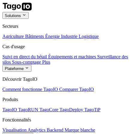
Solutions
Secteurs
Agriculture
Bâtiments
Énergie
Industrie
Logistique
Cas d'usage
Suivi en direct du bétail
Équipements et machines
Surveillance des
silos
Sous-comptage
Plus
Plateforme
Découvrir TagoIO
Comment fonctionne TagoIO
Comparer TagoIO
Produits
TagoIO
TagoRUN
TagoCore
TagoDeploy
TagoTiP
Fonctionnalités
Visualisation
Analytics
Backend
Marque blanche