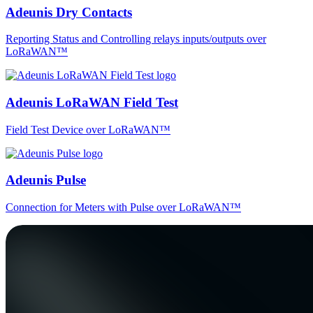
Adeunis Dry Contacts
Reporting Status and Controlling relays inputs/outputs over
LoRaWAN™
Adeunis LoRaWAN Field Test
Field Test Device over LoRaWAN™
Adeunis Pulse
Connection for Meters with Pulse over LoRaWAN™