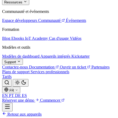
Ressources
Communauté et événements
Espace développeurs
Communauté
Événements
Formation
Blog
Ebooks
IoT Academy
Cas d'usage
Vidéos
Modèles et outils
Modèles de dashboard
Appareils intégrés
Kickstarter
Support
Contactez-nous
Documentation
Ouvrir un ticket
Partenaires
Plans de support
Services professionnels
Tarifs
FR
EN
PT
DE
ES
Réserver une démo
Commencer
Retour aux appareils