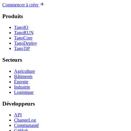
Commencer à créer
Produits
TagoIO
TagoRUN
TagoCore
TagoDeploy
TagoTiP
Secteurs
Agriculture
Bâtiments
Énergie
Industrie
Logistique
Développeurs
API
ChangeLog
Communauté
GitHub