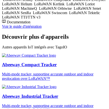
LoRaWAN Helium
LoRaWAN Kerlink
LoRaWAN Loriot
LoRaWAN MachineQ
LoRaWAN Orbiwise
LoRaWAN Senet
LoRaWAN SenRa
LoRaWAN Swisscom
LoRaWAN Tektelic
LoRaWAN TTI/TTN v3
Documentation
Voir le guide d'intégration
Découvrir plus d'appareils
Autres appareils IoT intégrés avec TagoIO
Abeeway Compact Tracker
Multi-mode tracker, supporting accurate outdoor and indoor
geolocation over LoRaWAN™
Abeeway Industrial Tracker
Multi-mode tracker, supporting accurate outdoor and indoor