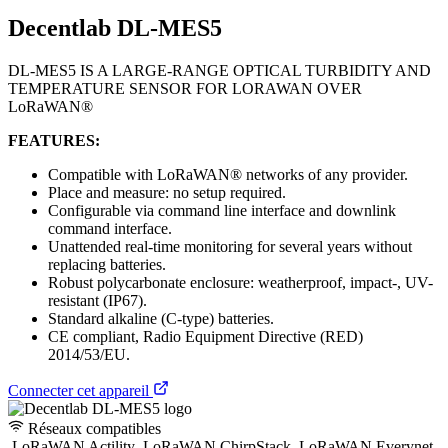
Decentlab DL-MES5
DL-MES5 IS A LARGE-RANGE OPTICAL TURBIDITY AND
TEMPERATURE SENSOR FOR LORAWAN OVER
LoRaWAN®
FEATURES:
Compatible with LoRaWAN® networks of any provider.
Place and measure: no setup required.
Configurable via command line interface and downlink
command interface.
Unattended real-time monitoring for several years without
replacing batteries.
Robust polycarbonate enclosure: weatherproof, impact-, UV-
resistant (IP67).
Standard alkaline (C-type) batteries.
CE compliant, Radio Equipment Directive (RED)
2014/53/EU.
Connecter cet appareil
Réseaux compatibles
LoRaWAN Actility
LoRaWAN ChirpStack
LoRaWAN Everynet