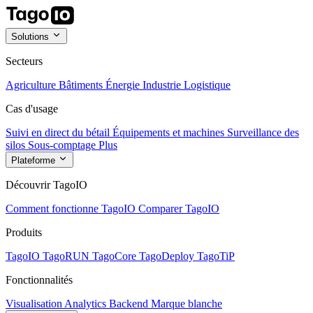
Solutions
Secteurs
Agriculture
Bâtiments
Énergie
Industrie
Logistique
Cas d'usage
Suivi en direct du bétail
Équipements et machines
Surveillance des
silos
Sous-comptage
Plus
Plateforme
Découvrir TagoIO
Comment fonctionne TagoIO
Comparer TagoIO
Produits
TagoIO
TagoRUN
TagoCore
TagoDeploy
TagoTiP
Fonctionnalités
Visualisation
Analytics
Backend
Marque blanche