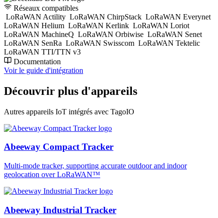
Réseaux compatibles
LoRaWAN Actility
LoRaWAN ChirpStack
LoRaWAN Everynet
LoRaWAN Helium
LoRaWAN Kerlink
LoRaWAN Loriot
LoRaWAN MachineQ
LoRaWAN Orbiwise
LoRaWAN Senet
LoRaWAN SenRa
LoRaWAN Swisscom
LoRaWAN Tektelic
LoRaWAN TTI/TTN v3
Documentation
Voir le guide d'intégration
Découvrir plus d'appareils
Autres appareils IoT intégrés avec TagoIO
Abeeway Compact Tracker
Multi-mode tracker, supporting accurate outdoor and indoor
geolocation over LoRaWAN™
Abeeway Industrial Tracker