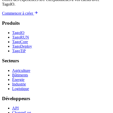
TagoIO.
Commencer à créer
Produits
TagoIO
TagoRUN
TagoCore
TagoDeploy
TagoTiP
Secteurs
Agriculture
Bâtiments
Énergie
Industrie
Logistique
Développeurs
API
ChangeLog