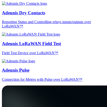
Adeunis Dry Contacts
Reporting Status and Controlling relays inputs/outputs over
LoRaWAN™
Adeunis LoRaWAN Field Test
Field Test Device over LoRaWAN™
Adeunis Pulse
Connection for Meters with Pulse over LoRaWAN™