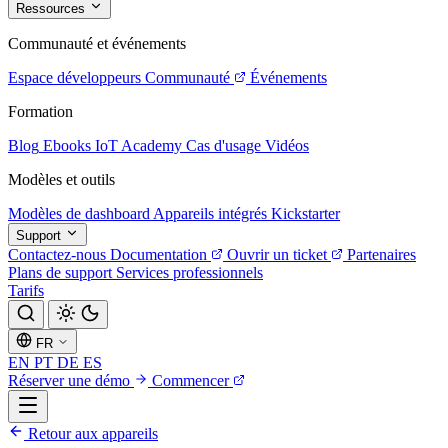
Ressources
Communauté et événements
Espace développeurs
Communauté
Événements
Formation
Blog
Ebooks
IoT Academy
Cas d'usage
Vidéos
Modèles et outils
Modèles de dashboard
Appareils intégrés
Kickstarter
Support
Contactez-nous
Documentation
Ouvrir un ticket
Partenaires
Plans de support
Services professionnels
Tarifs
FR
EN
PT
DE
ES
Réserver une démo
Commencer
Retour aux appareils