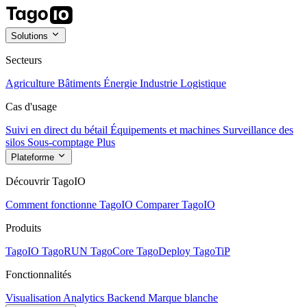
Solutions
Secteurs
Agriculture
Bâtiments
Énergie
Industrie
Logistique
Cas d'usage
Suivi en direct du bétail
Équipements et machines
Surveillance des
silos
Sous-comptage
Plus
Plateforme
Découvrir TagoIO
Comment fonctionne TagoIO
Comparer TagoIO
Produits
TagoIO
TagoRUN
TagoCore
TagoDeploy
TagoTiP
Fonctionnalités
Visualisation
Analytics
Backend
Marque blanche