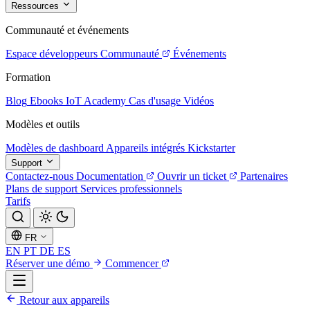
Ressources
Communauté et événements
Espace développeurs
Communauté
Événements
Formation
Blog
Ebooks
IoT Academy
Cas d'usage
Vidéos
Modèles et outils
Modèles de dashboard
Appareils intégrés
Kickstarter
Support
Contactez-nous
Documentation
Ouvrir un ticket
Partenaires
Plans de support
Services professionnels
Tarifs
FR
EN
PT
DE
ES
Réserver une démo
Commencer
Retour aux appareils