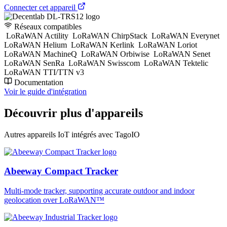
Connecter cet appareil
Réseaux compatibles
LoRaWAN Actility
LoRaWAN ChirpStack
LoRaWAN Everynet
LoRaWAN Helium
LoRaWAN Kerlink
LoRaWAN Loriot
LoRaWAN MachineQ
LoRaWAN Orbiwise
LoRaWAN Senet
LoRaWAN SenRa
LoRaWAN Swisscom
LoRaWAN Tektelic
LoRaWAN TTI/TTN v3
Documentation
Voir le guide d'intégration
Découvrir plus d'appareils
Autres appareils IoT intégrés avec TagoIO
Abeeway Compact Tracker
Multi-mode tracker, supporting accurate outdoor and indoor
geolocation over LoRaWAN™