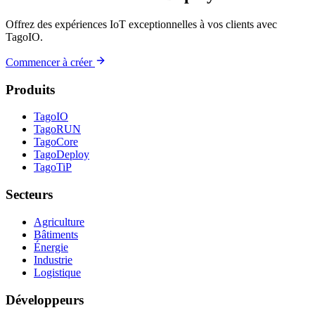
Offrez des expériences IoT exceptionnelles à vos clients avec
TagoIO.
Commencer à créer
Produits
TagoIO
TagoRUN
TagoCore
TagoDeploy
TagoTiP
Secteurs
Agriculture
Bâtiments
Énergie
Industrie
Logistique
Développeurs