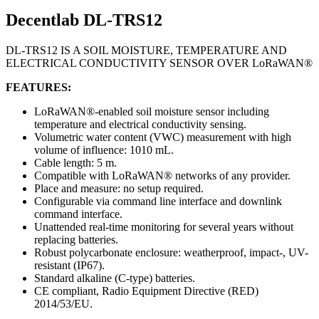
Decentlab DL-TRS12
DL-TRS12 IS A SOIL MOISTURE, TEMPERATURE AND
ELECTRICAL CONDUCTIVITY SENSOR OVER LoRaWAN®
FEATURES:
LoRaWAN®-enabled soil moisture sensor including
temperature and electrical conductivity sensing.
Volumetric water content (VWC) measurement with high
volume of influence: 1010 mL.
Cable length: 5 m.
Compatible with LoRaWAN® networks of any provider.
Place and measure: no setup required.
Configurable via command line interface and downlink
command interface.
Unattended real-time monitoring for several years without
replacing batteries.
Robust polycarbonate enclosure: weatherproof, impact-, UV-
resistant (IP67).
Standard alkaline (C-type) batteries.
CE compliant, Radio Equipment Directive (RED)
2014/53/EU.