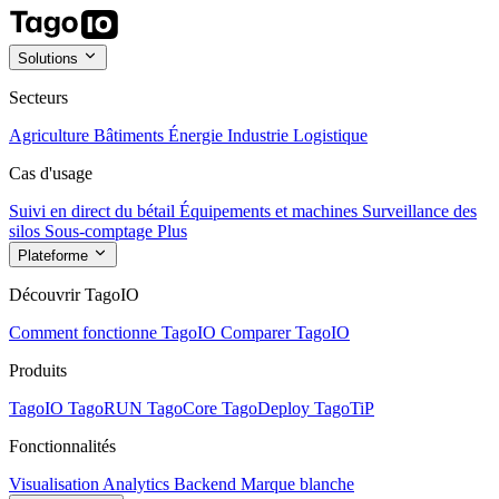
Solutions
Secteurs
Agriculture
Bâtiments
Énergie
Industrie
Logistique
Cas d'usage
Suivi en direct du bétail
Équipements et machines
Surveillance des
silos
Sous-comptage
Plus
Plateforme
Découvrir TagoIO
Comment fonctionne TagoIO
Comparer TagoIO
Produits
TagoIO
TagoRUN
TagoCore
TagoDeploy
TagoTiP
Fonctionnalités
Visualisation
Analytics
Backend
Marque blanche