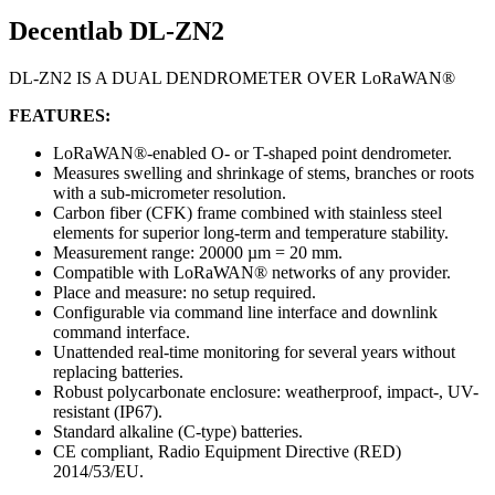
Decentlab DL-ZN2
DL-ZN2 IS A DUAL DENDROMETER OVER LoRaWAN®
FEATURES:
LoRaWAN®-enabled O- or T-shaped point dendrometer.
Measures swelling and shrinkage of stems, branches or roots
with a sub-micrometer resolution.
Carbon fiber (CFK) frame combined with stainless steel
elements for superior long-term and temperature stability.
Measurement range: 20000 µm = 20 mm.
Compatible with LoRaWAN® networks of any provider.
Place and measure: no setup required.
Configurable via command line interface and downlink
command interface.
Unattended real-time monitoring for several years without
replacing batteries.
Robust polycarbonate enclosure: weatherproof, impact-, UV-
resistant (IP67).
Standard alkaline (C-type) batteries.
CE compliant, Radio Equipment Directive (RED)
2014/53/EU.