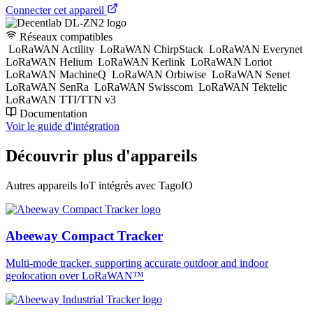
Connecter cet appareil
Réseaux compatibles
LoRaWAN Actility
LoRaWAN ChirpStack
LoRaWAN Everynet
LoRaWAN Helium
LoRaWAN Kerlink
LoRaWAN Loriot
LoRaWAN MachineQ
LoRaWAN Orbiwise
LoRaWAN Senet
LoRaWAN SenRa
LoRaWAN Swisscom
LoRaWAN Tektelic
LoRaWAN TTI/TTN v3
Documentation
Voir le guide d'intégration
Découvrir plus d'appareils
Autres appareils IoT intégrés avec TagoIO
Abeeway Compact Tracker
Multi-mode tracker, supporting accurate outdoor and indoor
geolocation over LoRaWAN™