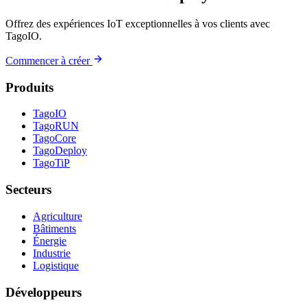
Offrez des expériences IoT exceptionnelles à vos clients avec
TagoIO.
Commencer à créer
Produits
TagoIO
TagoRUN
TagoCore
TagoDeploy
TagoTiP
Secteurs
Agriculture
Bâtiments
Énergie
Industrie
Logistique
Développeurs