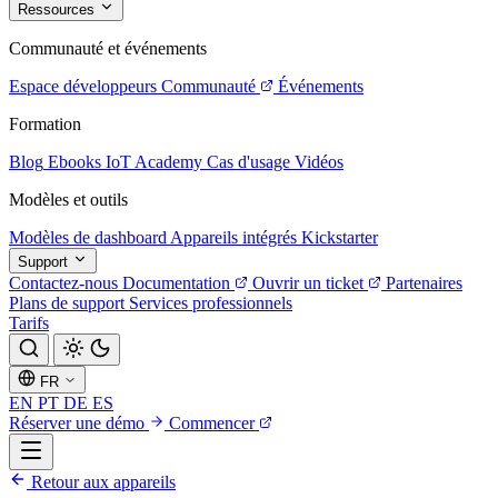
Ressources
Communauté et événements
Espace développeurs
Communauté
Événements
Formation
Blog
Ebooks
IoT Academy
Cas d'usage
Vidéos
Modèles et outils
Modèles de dashboard
Appareils intégrés
Kickstarter
Support
Contactez-nous
Documentation
Ouvrir un ticket
Partenaires
Plans de support
Services professionnels
Tarifs
FR
EN
PT
DE
ES
Réserver une démo
Commencer
Retour aux appareils