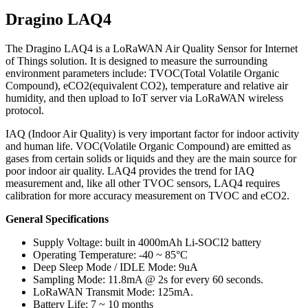
Dragino LAQ4
The Dragino LAQ4 is a LoRaWAN Air Quality Sensor for Internet
of Things solution. It is designed to measure the surrounding
environment parameters include: TVOC(Total Volatile Organic
Compound), eCO2(equivalent CO2), temperature and relative air
humidity, and then upload to IoT server via LoRaWAN wireless
protocol.
IAQ (Indoor Air Quality) is very important factor for indoor activity
and human life. VOC(Volatile Organic Compound) are emitted as
gases from certain solids or liquids and they are the main source for
poor indoor air quality. LAQ4 provides the trend for IAQ
measurement and, like all other TVOC sensors, LAQ4 requires
calibration for more accuracy measurement on TVOC and eCO2.
General Specifications
Supply Voltage: built in 4000mAh Li-SOCI2 battery
Operating Temperature: -40 ~ 85°C
Deep Sleep Mode / IDLE Mode: 9uA
Sampling Mode: 11.8mA @ 2s for every 60 seconds.
LoRaWAN Transmit Mode: 125mA.
Battery Life: 7 ~ 10 months