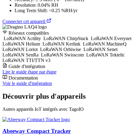
Resolution: 0.04% RH
Long Term Shift: <0.25 %RH/yr
Connecter cet appareil
Réseaux compatibles
LoRaWAN Actility
LoRaWAN ChirpStack
LoRaWAN Everynet
LoRaWAN Helium
LoRaWAN Kerlink
LoRaWAN MachineQ
LoRaWAN Loriot
LoRaWAN Orbiwise
LoRaWAN Senet
LoRaWAN SenRa
LoRaWAN Swisscom
LoRaWAN Tektelic
LoRaWAN TTI/TTN v3
Guide d'intégration
Lire le guide étape par étape
Documentation
Voir le guide d'intégration
Découvrir plus d'appareils
Autres appareils IoT intégrés avec TagoIO
Abeeway Compact Tracker