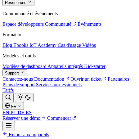
Ressources
Communauté et événements
Espace développeurs
Communauté
Événements
Formation
Blog
Ebooks
IoT Academy
Cas d'usage
Vidéos
Modèles et outils
Modèles de dashboard
Appareils intégrés
Kickstarter
Support
Contactez-nous
Documentation
Ouvrir un ticket
Partenaires
Plans de support
Services professionnels
Tarifs
FR
EN
PT
DE
ES
Réserver une démo
Commencer
Retour aux appareils