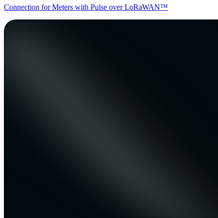
Connection for Meters with Pulse over LoRaWAN™