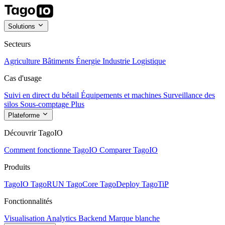
Solutions
Secteurs
Agriculture
Bâtiments
Énergie
Industrie
Logistique
Cas d'usage
Suivi en direct du bétail
Équipements et machines
Surveillance des
silos
Sous-comptage
Plus
Plateforme
Découvrir TagoIO
Comment fonctionne TagoIO
Comparer TagoIO
Produits
TagoIO
TagoRUN
TagoCore
TagoDeploy
TagoTiP
Fonctionnalités
Visualisation
Analytics
Backend
Marque blanche