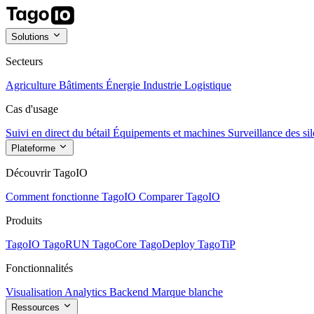
Solutions
Secteurs
Agriculture
Bâtiments
Énergie
Industrie
Logistique
Cas d'usage
Suivi en direct du bétail
Équipements et machines
Surveillance des sil
Plateforme
Découvrir TagoIO
Comment fonctionne TagoIO
Comparer TagoIO
Produits
TagoIO
TagoRUN
TagoCore
TagoDeploy
TagoTiP
Fonctionnalités
Visualisation
Analytics
Backend
Marque blanche
Ressources