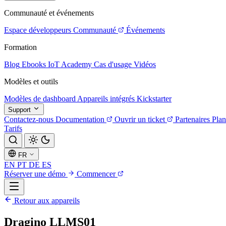
Communauté et événements
Espace développeurs
Communauté
Événements
Formation
Blog
Ebooks
IoT Academy
Cas d'usage
Vidéos
Modèles et outils
Modèles de dashboard
Appareils intégrés
Kickstarter
Support
Contactez-nous
Documentation
Ouvrir un ticket
Partenaires
Plan
Tarifs
FR
EN
PT
DE
ES
Réserver une démo
Commencer
Retour aux appareils
Dragino LLMS01