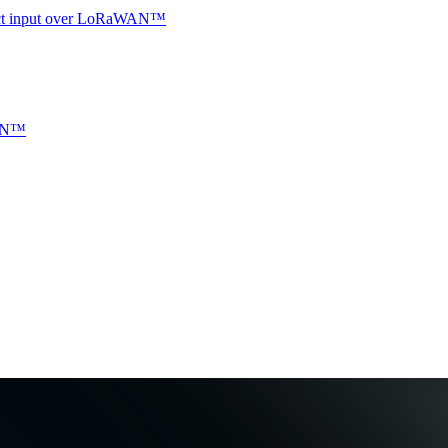
ntact input over LoRaWAN™
WAN™