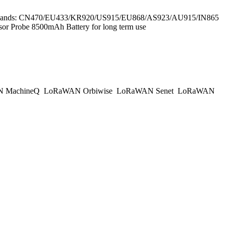
Level Bands: CN470/EU433/KR920/US915/EU868/AS923/AU915/IN865
sor Probe 8500mAh Battery for long term use
 MachineQ
LoRaWAN Orbiwise
LoRaWAN Senet
LoRaWAN