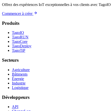
Offrez des expériences IoT exceptionnelles à vos clients avec TagoIO
Commencer à créer
Produits
TagoIO
TagoRUN
TagoCore
TagoDeploy
TagoTiP
Secteurs
Agriculture
Bâtiments
Énergie
Industrie
Logistique
Développeurs
API