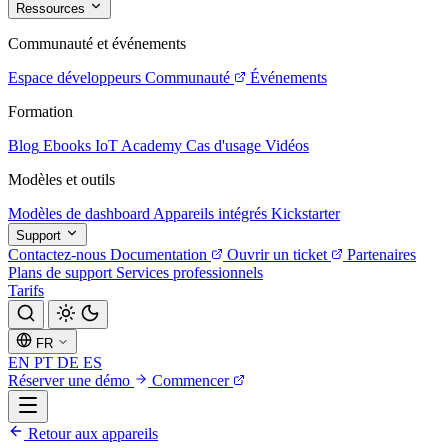
Ressources
Communauté et événements
Espace développeurs
Communauté
Événements
Formation
Blog
Ebooks
IoT Academy
Cas d'usage
Vidéos
Modèles et outils
Modèles de dashboard
Appareils intégrés
Kickstarter
Support
Contactez-nous
Documentation
Ouvrir un ticket
Partenaires
Plans de support
Services professionnels
Tarifs
FR
EN
PT
DE
ES
Réserver une démo
Commencer
Retour aux appareils