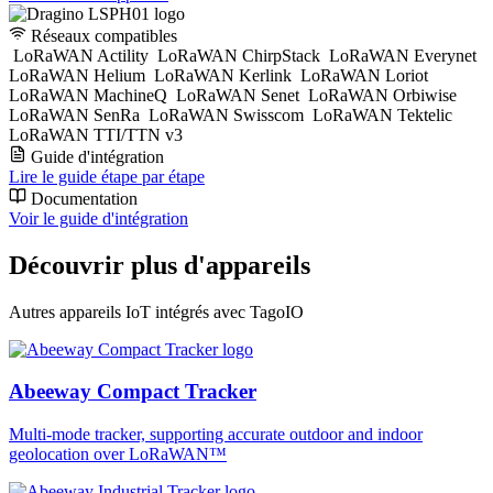
Réseaux compatibles
LoRaWAN Actility
LoRaWAN ChirpStack
LoRaWAN Everynet
LoRaWAN Helium
LoRaWAN Kerlink
LoRaWAN Loriot
LoRaWAN MachineQ
LoRaWAN Senet
LoRaWAN Orbiwise
LoRaWAN SenRa
LoRaWAN Swisscom
LoRaWAN Tektelic
LoRaWAN TTI/TTN v3
Guide d'intégration
Lire le guide étape par étape
Documentation
Voir le guide d'intégration
Découvrir plus d'appareils
Autres appareils IoT intégrés avec TagoIO
Abeeway Compact Tracker
Multi-mode tracker, supporting accurate outdoor and indoor
geolocation over LoRaWAN™