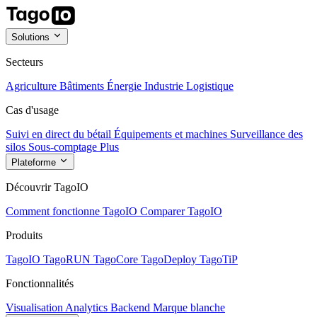
Solutions
Secteurs
Agriculture
Bâtiments
Énergie
Industrie
Logistique
Cas d'usage
Suivi en direct du bétail
Équipements et machines
Surveillance des
silos
Sous-comptage
Plus
Plateforme
Découvrir TagoIO
Comment fonctionne TagoIO
Comparer TagoIO
Produits
TagoIO
TagoRUN
TagoCore
TagoDeploy
TagoTiP
Fonctionnalités
Visualisation
Analytics
Backend
Marque blanche