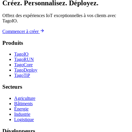
Créez. Personnalisez. Déployez.
Offrez des expériences IoT exceptionnelles à vos clients avec
TagoIO.
Commencer à créer
Produits
TagoIO
TagoRUN
TagoCore
TagoDeploy
TagoTiP
Secteurs
Agriculture
Bâtiments
Énergie
Industrie
Logistique
Développeurs