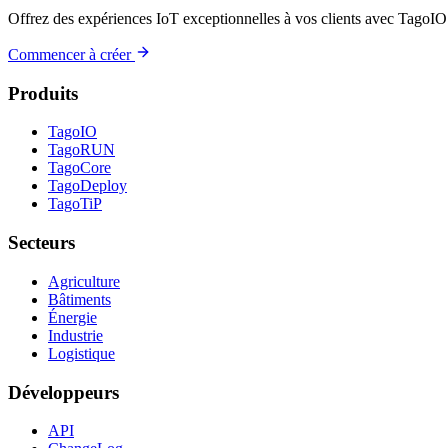
Offrez des expériences IoT exceptionnelles à vos clients avec TagoIO
Commencer à créer
Produits
TagoIO
TagoRUN
TagoCore
TagoDeploy
TagoTiP
Secteurs
Agriculture
Bâtiments
Énergie
Industrie
Logistique
Développeurs
API