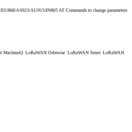
15/EU868/AS923/AU915/IN865 AT Commands to change parameters
 MachineQ
LoRaWAN Orbiwise
LoRaWAN Senet
LoRaWAN