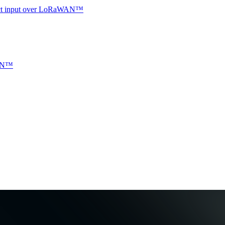
ntact input over LoRaWAN™
WAN™