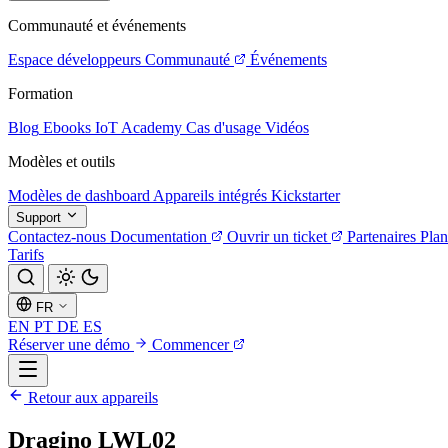
Communauté et événements
Espace développeurs
Communauté
Événements
Formation
Blog
Ebooks
IoT Academy
Cas d'usage
Vidéos
Modèles et outils
Modèles de dashboard
Appareils intégrés
Kickstarter
Support
Contactez-nous
Documentation
Ouvrir un ticket
Partenaires
Plan
Tarifs
FR
EN
PT
DE
ES
Réserver une démo
Commencer
Retour aux appareils
Dragino LWL02