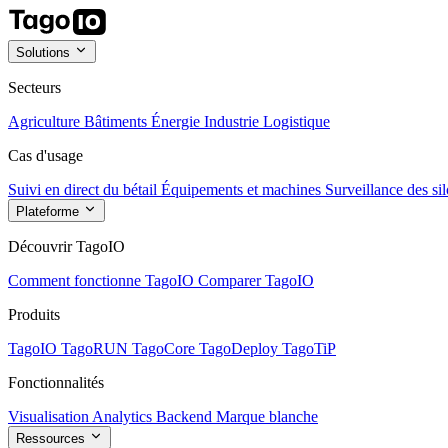
Solutions
Secteurs
Agriculture
Bâtiments
Énergie
Industrie
Logistique
Cas d'usage
Suivi en direct du bétail
Équipements et machines
Surveillance des sil
Plateforme
Découvrir TagoIO
Comment fonctionne TagoIO
Comparer TagoIO
Produits
TagoIO
TagoRUN
TagoCore
TagoDeploy
TagoTiP
Fonctionnalités
Visualisation
Analytics
Backend
Marque blanche
Ressources