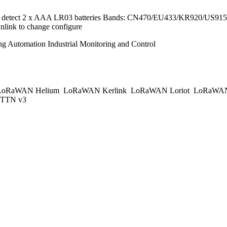
k detect 2 x AAA LR03 batteries Bands: CN470/EU433/KR920/US9
nlink to change configure
ng Automation Industrial Monitoring and Control
oRaWAN Helium
LoRaWAN Kerlink
LoRaWAN Loriot
LoRaWAN
TTN v3