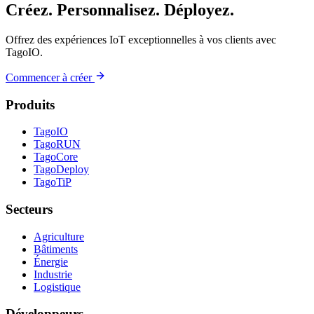
Créez. Personnalisez. Déployez.
Offrez des expériences IoT exceptionnelles à vos clients avec
TagoIO.
Commencer à créer
Produits
TagoIO
TagoRUN
TagoCore
TagoDeploy
TagoTiP
Secteurs
Agriculture
Bâtiments
Énergie
Industrie
Logistique
Développeurs