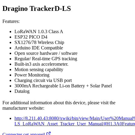
Dragino TrackerD-LS
Features:
LoRaWAN 1.0.3 Class A
ESP32 PICO D4
SX1276/78 Wireless Chip
Arduino IDE Compatible
Open source hardware / software
Regular/ Real-time GPS tracking
Built-in3 axis accelerometer.
Motion sensing capability
Power Monitoring
Charging circuit via USB port
3000mA Rechargeable Li-on Battery + Solar Panel
Datalog
For additional information about this device, please visit the
manufacturer website:
http://8.211.40.43:8080/xwiki/bin/view/Main/User%20M
LS_LoRaWAN_Asset_Tracker_User_Manual/#H1.3A0Featur
Connecter cet appareil