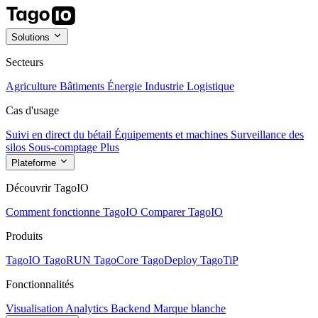
Solutions
Secteurs
Agriculture
Bâtiments
Énergie
Industrie
Logistique
Cas d'usage
Suivi en direct du bétail
Équipements et machines
Surveillance des
silos
Sous-comptage
Plus
Plateforme
Découvrir TagoIO
Comment fonctionne TagoIO
Comparer TagoIO
Produits
TagoIO
TagoRUN
TagoCore
TagoDeploy
TagoTiP
Fonctionnalités
Visualisation
Analytics
Backend
Marque blanche