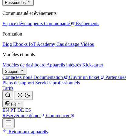
Ressources
Communauté et événements
Espace développeurs
Communauté
Événements
Formation
Blog
Ebooks
IoT Academy
Cas d'usage
Vidéos
Modèles et outils
Modèles de dashboard
Appareils intégrés
Kickstarter
Support
Contactez-nous
Documentation
Ouvrir un ticket
Partenaires
Plans de support
Services professionnels
Tarifs
FR
EN
PT
DE
ES
Réserver une démo
Commencer
Retour aux appareils