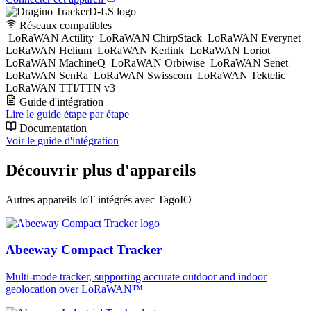
Réseaux compatibles
LoRaWAN Actility
LoRaWAN ChirpStack
LoRaWAN Everynet
LoRaWAN Helium
LoRaWAN Kerlink
LoRaWAN Loriot
LoRaWAN MachineQ
LoRaWAN Orbiwise
LoRaWAN Senet
LoRaWAN SenRa
LoRaWAN Swisscom
LoRaWAN Tektelic
LoRaWAN TTI/TTN v3
Guide d'intégration
Lire le guide étape par étape
Documentation
Voir le guide d'intégration
Découvrir plus d'appareils
Autres appareils IoT intégrés avec TagoIO
Abeeway Compact Tracker
Multi-mode tracker, supporting accurate outdoor and indoor
geolocation over LoRaWAN™