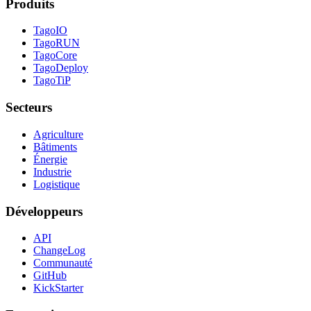
Produits
TagoIO
TagoRUN
TagoCore
TagoDeploy
TagoTiP
Secteurs
Agriculture
Bâtiments
Énergie
Industrie
Logistique
Développeurs
API
ChangeLog
Communauté
GitHub
KickStarter