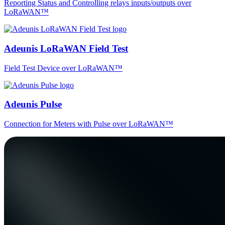
Reporting Status and Controlling relays inputs/outputs over
LoRaWAN™
Adeunis LoRaWAN Field Test
Field Test Device over LoRaWAN™
Adeunis Pulse
Connection for Meters with Pulse over LoRaWAN™