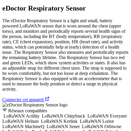
eDoctor Respiratory Sensor
The eDoctor Respiratory Sensor is a light and small, battery
powered LoRaWAN sensor that is worn around the chest (upper
torso), and monitors and periodically reports several health signs of
the person, including the BT (body temperature), RR (respiratory
rate), CE (chest expansion), position, HR (heart rate), and activity
status, which can potentially help at (early) detection of a health
issue. The Respiratory Sensor also measures and periodically reports
the remaining battery lifetime. The Respiratory Sensor has two red
and green LEDs, which show system activities or states. It also has
an adjustable strap for different chest sizes. The strap is supposed to
be worn comfortably, but not too loose at deep exhalation. The
Respiratory Sensor is also equipped with an accelerometer that is
used to measure the body position or detect a surge in physical
activity.
Connecter cet appareil
Réseaux compatibles
LoRaWAN Actility
LoRaWAN ChirpStack
LoRaWAN Everynet
LoRaWAN Helium
LoRaWAN Kerlink
LoRaWAN Loriot
LoRaWAN MachineQ
LoRaWAN Senet
LoRaWAN Orbiwise