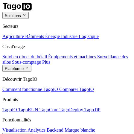
Solutions
Secteurs
Agriculture
Bâtiments
Énergie
Industrie
Logistique
Cas d'usage
Suivi en direct du bétail
Équipements et machines
Surveillance des
silos
Sous-comptage
Plus
Plateforme
Découvrir TagoIO
Comment fonctionne TagoIO
Comparer TagoIO
Produits
TagoIO
TagoRUN
TagoCore
TagoDeploy
TagoTiP
Fonctionnalités
Visualisation
Analytics
Backend
Marque blanche