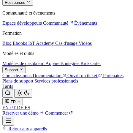
Ressources
Communauté et événements
Espace développeurs
Communauté
Événements
Formation
Blog
Ebooks
IoT Academy
Cas d'usage
Vidéos
Modèles et outils
Modèles de dashboard
Appareils intégrés
Kickstarter
Support
Contactez-nous
Documentation
Ouvrir un ticket
Partenaires
Plans de support
Services professionnels
Tarifs
FR
EN
PT
DE
ES
Réserver une démo
Commencer
Retour aux appareils