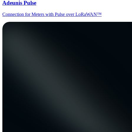
Adeunis Pulse
Connection for Meters with Pulse over LoRaWAN™