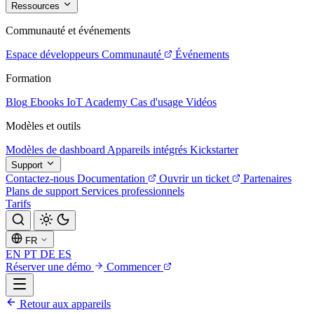
Ressources
Communauté et événements
Espace développeurs
Communauté
Événements
Formation
Blog
Ebooks
IoT Academy
Cas d'usage
Vidéos
Modèles et outils
Modèles de dashboard
Appareils intégrés
Kickstarter
Support
Contactez-nous
Documentation
Ouvrir un ticket
Partenaires
Plans de support
Services professionnels
Tarifs
FR
EN
PT
DE
ES
Réserver une démo
Commencer
Retour aux appareils