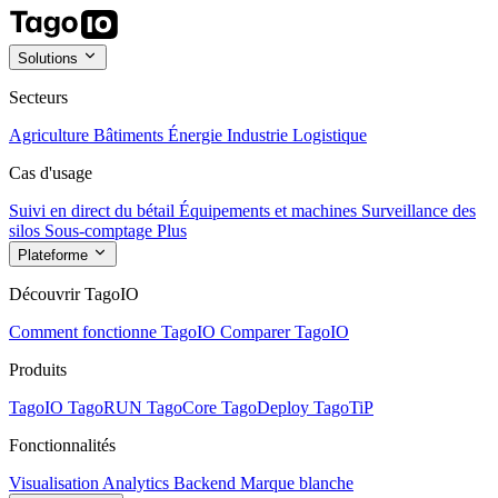
Solutions
Secteurs
Agriculture
Bâtiments
Énergie
Industrie
Logistique
Cas d'usage
Suivi en direct du bétail
Équipements et machines
Surveillance des
silos
Sous-comptage
Plus
Plateforme
Découvrir TagoIO
Comment fonctionne TagoIO
Comparer TagoIO
Produits
TagoIO
TagoRUN
TagoCore
TagoDeploy
TagoTiP
Fonctionnalités
Visualisation
Analytics
Backend
Marque blanche