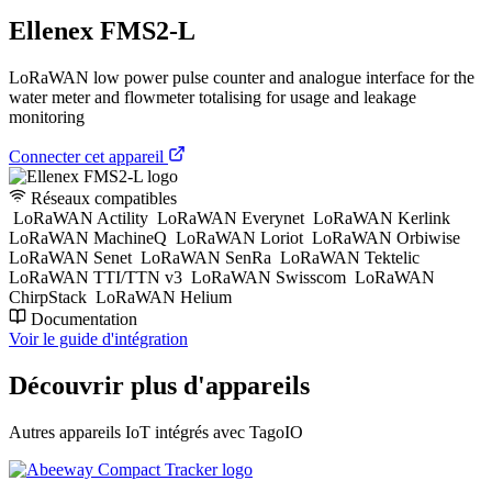
Ellenex FMS2-L
LoRaWAN low power pulse counter and analogue interface for the
water meter and flowmeter totalising for usage and leakage
monitoring
Connecter cet appareil
Réseaux compatibles
LoRaWAN Actility
LoRaWAN Everynet
LoRaWAN Kerlink
LoRaWAN MachineQ
LoRaWAN Loriot
LoRaWAN Orbiwise
LoRaWAN Senet
LoRaWAN SenRa
LoRaWAN Tektelic
LoRaWAN TTI/TTN v3
LoRaWAN Swisscom
LoRaWAN
ChirpStack
LoRaWAN Helium
Documentation
Voir le guide d'intégration
Découvrir plus d'appareils
Autres appareils IoT intégrés avec TagoIO