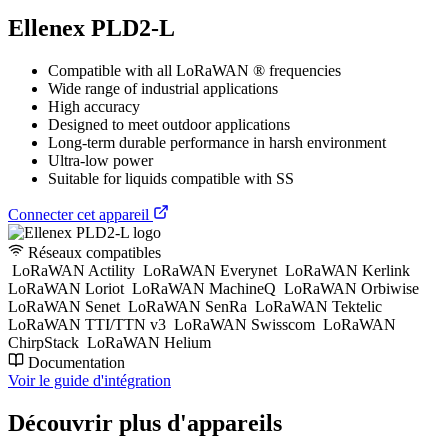
Ellenex PLD2-L
Compatible with all LoRaWAN ® frequencies
Wide range of industrial applications
High accuracy
Designed to meet outdoor applications
Long-term durable performance in harsh environment
Ultra-low power
Suitable for liquids compatible with SS
Connecter cet appareil
Réseaux compatibles
LoRaWAN Actility
LoRaWAN Everynet
LoRaWAN Kerlink
LoRaWAN Loriot
LoRaWAN MachineQ
LoRaWAN Orbiwise
LoRaWAN Senet
LoRaWAN SenRa
LoRaWAN Tektelic
LoRaWAN TTI/TTN v3
LoRaWAN Swisscom
LoRaWAN
ChirpStack
LoRaWAN Helium
Documentation
Voir le guide d'intégration
Découvrir plus d'appareils