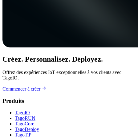
Créez. Personnalisez. Déployez.
Offrez des expériences IoT exceptionnelles à vos clients avec
TagoIO.
Commencer à créer
Produits
TagoIO
TagoRUN
TagoCore
TagoDeploy
TagoTiP