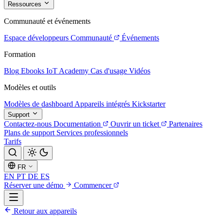
Ressources
Communauté et événements
Espace développeurs
Communauté
Événements
Formation
Blog
Ebooks
IoT Academy
Cas d'usage
Vidéos
Modèles et outils
Modèles de dashboard
Appareils intégrés
Kickstarter
Support
Contactez-nous
Documentation
Ouvrir un ticket
Partenaires
Plans de support
Services professionnels
Tarifs
FR
EN
PT
DE
ES
Réserver une démo
Commencer
Retour aux appareils