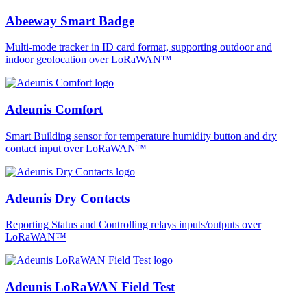
Abeeway Smart Badge
Multi-mode tracker in ID card format, supporting outdoor and
indoor geolocation over LoRaWAN™
Adeunis Comfort
Smart Building sensor for temperature humidity button and dry
contact input over LoRaWAN™
Adeunis Dry Contacts
Reporting Status and Controlling relays inputs/outputs over
LoRaWAN™
Adeunis LoRaWAN Field Test