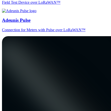
Field Test Device over LoRaWAN™
Adeunis Pulse
Connection for Meters with Pulse over LoRaWAN™