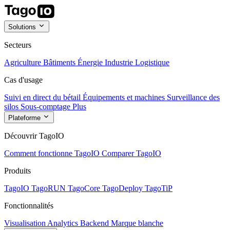
Solutions
Secteurs
Agriculture
Bâtiments
Énergie
Industrie
Logistique
Cas d'usage
Suivi en direct du bétail
Équipements et machines
Surveillance des
silos
Sous-comptage
Plus
Plateforme
Découvrir TagoIO
Comment fonctionne TagoIO
Comparer TagoIO
Produits
TagoIO
TagoRUN
TagoCore
TagoDeploy
TagoTiP
Fonctionnalités
Visualisation
Analytics
Backend
Marque blanche