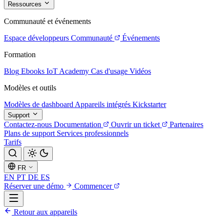
Ressources
Communauté et événements
Espace développeurs
Communauté
Événements
Formation
Blog
Ebooks
IoT Academy
Cas d'usage
Vidéos
Modèles et outils
Modèles de dashboard
Appareils intégrés
Kickstarter
Support
Contactez-nous
Documentation
Ouvrir un ticket
Partenaires
Plans de support
Services professionnels
Tarifs
FR
EN
PT
DE
ES
Réserver une démo
Commencer
Retour aux appareils