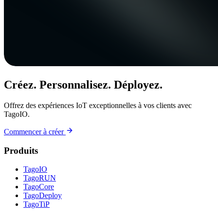
Créez. Personnalisez. Déployez.
Offrez des expériences IoT exceptionnelles à vos clients avec
TagoIO.
Commencer à créer
Produits
TagoIO
TagoRUN
TagoCore
TagoDeploy
TagoTiP