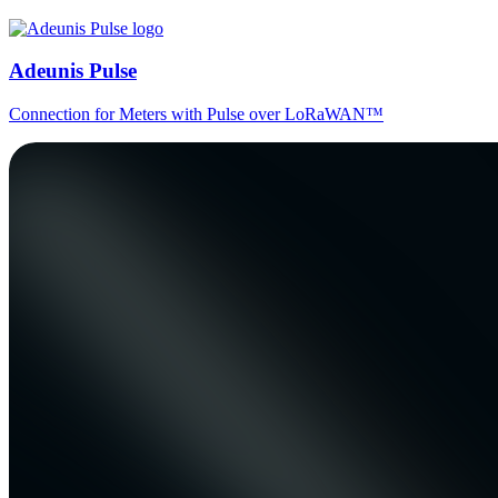
Adeunis Pulse
Connection for Meters with Pulse over LoRaWAN™