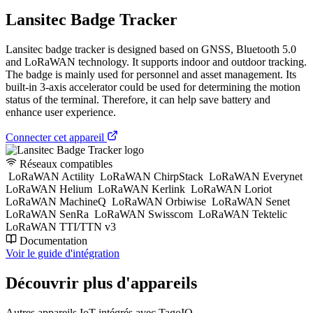
Lansitec Badge Tracker
Lansitec badge tracker is designed based on GNSS, Bluetooth 5.0
and LoRaWAN technology. It supports indoor and outdoor tracking.
The badge is mainly used for personnel and asset management. Its
built-in 3-axis accelerator could be used for determining the motion
status of the terminal. Therefore, it can help save battery and
enhance user experience.
Connecter cet appareil
Réseaux compatibles
LoRaWAN Actility
LoRaWAN ChirpStack
LoRaWAN Everynet
LoRaWAN Helium
LoRaWAN Kerlink
LoRaWAN Loriot
LoRaWAN MachineQ
LoRaWAN Orbiwise
LoRaWAN Senet
LoRaWAN SenRa
LoRaWAN Swisscom
LoRaWAN Tektelic
LoRaWAN TTI/TTN v3
Documentation
Voir le guide d'intégration
Découvrir plus d'appareils
Autres appareils IoT intégrés avec TagoIO