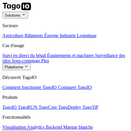
Solutions
Secteurs
Agriculture
Bâtiments
Énergie
Industrie
Logistique
Cas d'usage
Suivi en direct du bétail
Équipements et machines
Surveillance des
silos
Sous-comptage
Plus
Plateforme
Découvrir TagoIO
Comment fonctionne TagoIO
Comparer TagoIO
Produits
TagoIO
TagoRUN
TagoCore
TagoDeploy
TagoTiP
Fonctionnalités
Visualisation
Analytics
Backend
Marque blanche