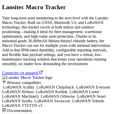
Lansitec Macro Tracker
Take long-term asset monitoring to the next level with the Lansitec
Macro Tracker. Built on GNSS, Bluetooth 5.0, and LoRaWAN
technology, this tracker excels at both indoor and outdoor
positioning—making it ideal for fleet management, warehouse
optimization, and high-value asset protection. Thanks to its
industrial-grade 36,000mAh lithium thionyl chloride battery, the
Macro Tracker can run for multiple years with minimal intervention.
Add to that IP66-rated durability, configurable reporting intervals,
and flexible data payload settings, and you have a robust, low-
maintenance tracking solution that keeps your operations running
smoothly, no matter how demanding the environment.
Connecter cet appareil
Réseaux compatibles
LoRaWAN Actility
LoRaWAN ChirpStack
LoRaWAN Everynet
LoRaWAN Helium
LoRaWAN Kerlink
LoRaWAN Loriot
LoRaWAN MachineQ
LoRaWAN Orbiwise
LoRaWAN Senet
LoRaWAN SenRa
LoRaWAN Swisscom
LoRaWAN Tektelic
LoRaWAN TTI/TTN v3
Documentation