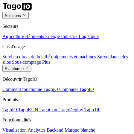
Solutions
Secteurs
Agriculture
Bâtiments
Énergie
Industrie
Logistique
Cas d'usage
Suivi en direct du bétail
Équipements et machines
Surveillance des
silos
Sous-comptage
Plus
Plateforme
Découvrir TagoIO
Comment fonctionne TagoIO
Comparer TagoIO
Produits
TagoIO
TagoRUN
TagoCore
TagoDeploy
TagoTiP
Fonctionnalités
Visualisation
Analytics
Backend
Marque blanche