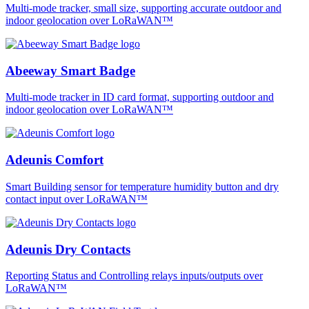
Multi-mode tracker, small size, supporting accurate outdoor and
indoor geolocation over LoRaWAN™
Abeeway Smart Badge
Multi-mode tracker in ID card format, supporting outdoor and
indoor geolocation over LoRaWAN™
Adeunis Comfort
Smart Building sensor for temperature humidity button and dry
contact input over LoRaWAN™
Adeunis Dry Contacts
Reporting Status and Controlling relays inputs/outputs over
LoRaWAN™