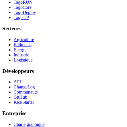
TagoRUN
TagoCore
TagoDeploy
TagoTiP
Secteurs
Agriculture
Bâtiments
Énergie
Industrie
Logistique
Développeurs
API
ChangeLog
Communauté
GitHub
KickStarter
Entreprise
Charte graphique