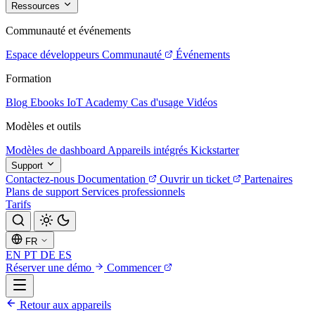
Ressources
Communauté et événements
Espace développeurs
Communauté
Événements
Formation
Blog
Ebooks
IoT Academy
Cas d'usage
Vidéos
Modèles et outils
Modèles de dashboard
Appareils intégrés
Kickstarter
Support
Contactez-nous
Documentation
Ouvrir un ticket
Partenaires
Plans de support
Services professionnels
Tarifs
FR
EN
PT
DE
ES
Réserver une démo
Commencer
Retour aux appareils