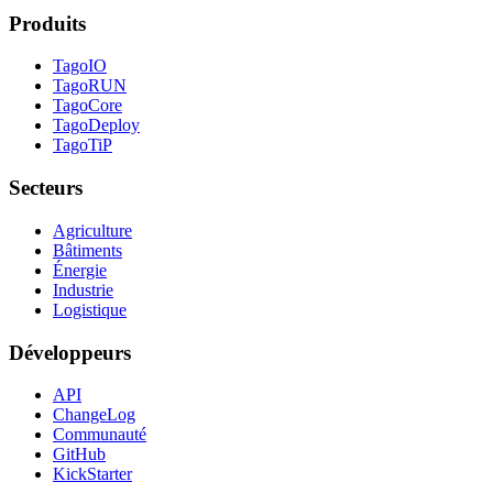
Produits
TagoIO
TagoRUN
TagoCore
TagoDeploy
TagoTiP
Secteurs
Agriculture
Bâtiments
Énergie
Industrie
Logistique
Développeurs
API
ChangeLog
Communauté
GitHub
KickStarter