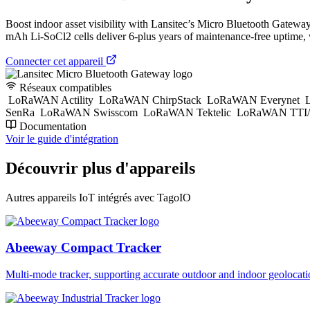
Boost indoor asset visibility with Lansitec’s Micro Bluetooth Gateway
mAh Li-SoCl2 cells deliver 6-plus years of maintenance-free uptime,
Connecter cet appareil
Réseaux compatibles
LoRaWAN Actility
LoRaWAN ChirpStack
LoRaWAN Everynet
L
SenRa
LoRaWAN Swisscom
LoRaWAN Tektelic
LoRaWAN TTI/
Documentation
Voir le guide d'intégration
Découvrir plus d'appareils
Autres appareils IoT intégrés avec TagoIO
Abeeway Compact Tracker
Multi-mode tracker, supporting accurate outdoor and indoor geol