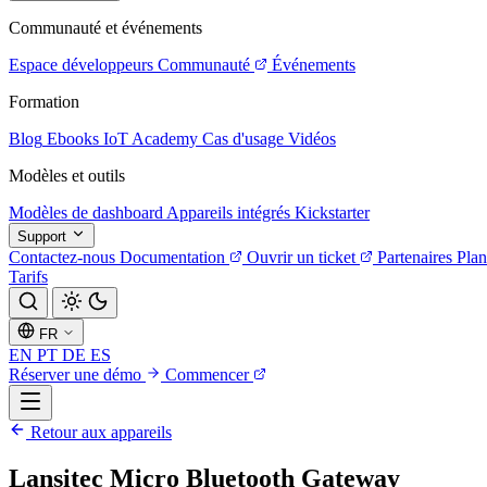
Communauté et événements
Espace développeurs
Communauté
Événements
Formation
Blog
Ebooks
IoT Academy
Cas d'usage
Vidéos
Modèles et outils
Modèles de dashboard
Appareils intégrés
Kickstarter
Support
Contactez-nous
Documentation
Ouvrir un ticket
Partenaires
Plan
Tarifs
FR
EN
PT
DE
ES
Réserver une démo
Commencer
Retour aux appareils
Lansitec Micro Bluetooth Gateway