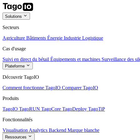
Solutions
Secteurs
Agriculture
Bâtiments
Énergie
Industrie
Logistique
Cas d'usage
Suivi en direct du bétail
Équipements et machines
Surveillance des sil
Plateforme
Découvrir TagoIO
Comment fonctionne TagoIO
Comparer TagoIO
Produits
TagoIO
TagoRUN
TagoCore
TagoDeploy
TagoTiP
Fonctionnalités
Visualisation
Analytics
Backend
Marque blanche
Ressources