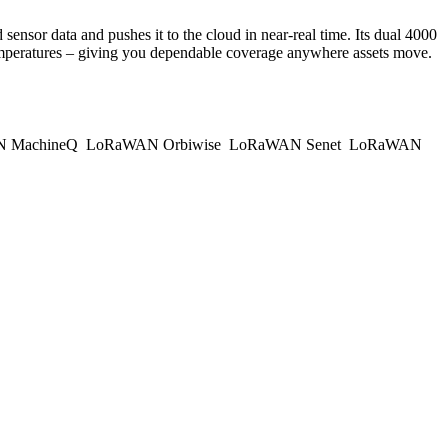
nsor data and pushes it to the cloud in near-real time. Its dual 4000
temperatures – giving you dependable coverage anywhere assets move.
 MachineQ
LoRaWAN Orbiwise
LoRaWAN Senet
LoRaWAN