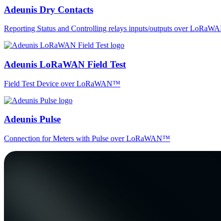
Adeunis Dry Contacts
Reporting Status and Controlling relays inputs/outputs over LoRa
Adeunis LoRaWAN Field Test
Field Test Device over LoRaWAN™
Adeunis Pulse
Connection for Meters with Pulse over LoRaWAN™