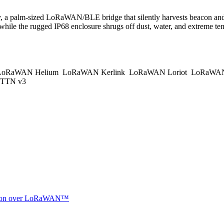
, a palm-sized LoRaWAN/BLE bridge that silently harvests beacon and se
 while the rugged IP68 enclosure shrugs off dust, water, and extreme 
oRaWAN Helium
LoRaWAN Kerlink
LoRaWAN Loriot
LoRaWAN
TTN v3
ocation over LoRaWAN™