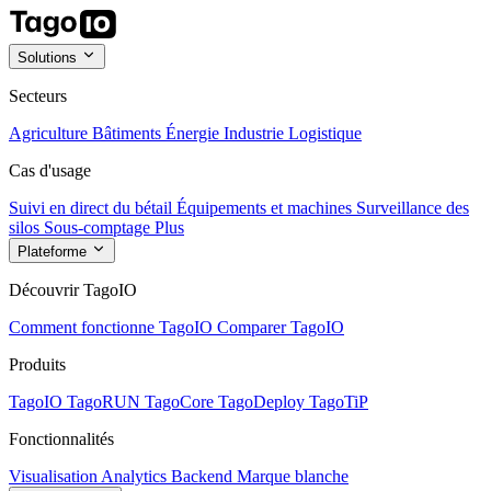
Solutions
Secteurs
Agriculture
Bâtiments
Énergie
Industrie
Logistique
Cas d'usage
Suivi en direct du bétail
Équipements et machines
Surveillance des
silos
Sous-comptage
Plus
Plateforme
Découvrir TagoIO
Comment fonctionne TagoIO
Comparer TagoIO
Produits
TagoIO
TagoRUN
TagoCore
TagoDeploy
TagoTiP
Fonctionnalités
Visualisation
Analytics
Backend
Marque blanche