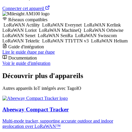
Connecter cet appareil
Réseaux compatibles
LoRaWAN Actility
LoRaWAN Everynet
LoRaWAN Kerlink
LoRaWAN Loriot
LoRaWAN MachineQ
LoRaWAN Orbiwise
LoRaWAN Senet
LoRaWAN SenRa
LoRaWAN Swisscom
LoRaWAN Tektelic
LoRaWAN TTI/TTN v3
LoRaWAN Helium
Guide d'intégration
Lire le guide étape par étape
Documentation
Voir le guide d'intégration
Découvrir plus d'appareils
Autres appareils IoT intégrés avec TagoIO
Abeeway Compact Tracker
Multi-mode tracker, supporting accurate outdoor and indoor
geolocation over LoRaWAN™