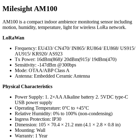
Milesight AM100
AM100 is a compact indoor ambience monitoring sensor including
motion, humidity, temperature, light for wireless LoRa network.
LoRaWan
Frequency: EU433/ CN470/ IN865/ RU864/ EU868/ US915/
AU915/ KR920/ AS923
Tx Power: 16dBm(868)/ 20dBm(915)/ 19dBm(470)
Sensitivity: -147dBm @300bps
Mode: OTAA/ABP Class A
Antenna: Embedded Ceramic Antenna
Physical Characteristics
Power Supply: 1. 2×AA Alkaline battery 2. 5VDC type-C
USB power supply
Operating Temperature: 0°C to +45°C
Relative Humidity: 0% to 100% (non-condensing)
Ingress Protection: IP30
Dimension: 105 × 70.4 × 21.2 mm (4.1 × 2.8 × 0.8 in)
Mounting: Wall
Warranty: 1 Year