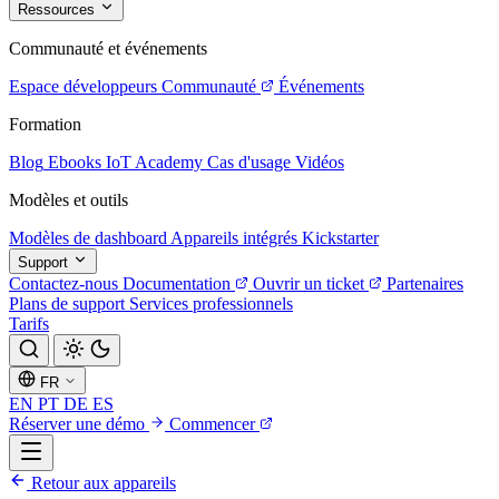
Ressources
Communauté et événements
Espace développeurs
Communauté
Événements
Formation
Blog
Ebooks
IoT Academy
Cas d'usage
Vidéos
Modèles et outils
Modèles de dashboard
Appareils intégrés
Kickstarter
Support
Contactez-nous
Documentation
Ouvrir un ticket
Partenaires
Plans de support
Services professionnels
Tarifs
FR
EN
PT
DE
ES
Réserver une démo
Commencer
Retour aux appareils