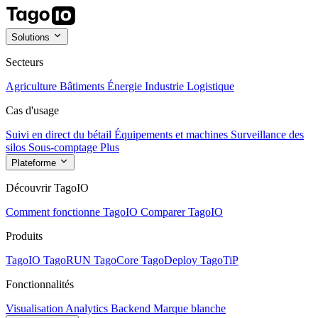
Solutions
Secteurs
Agriculture
Bâtiments
Énergie
Industrie
Logistique
Cas d'usage
Suivi en direct du bétail
Équipements et machines
Surveillance des
silos
Sous-comptage
Plus
Plateforme
Découvrir TagoIO
Comment fonctionne TagoIO
Comparer TagoIO
Produits
TagoIO
TagoRUN
TagoCore
TagoDeploy
TagoTiP
Fonctionnalités
Visualisation
Analytics
Backend
Marque blanche