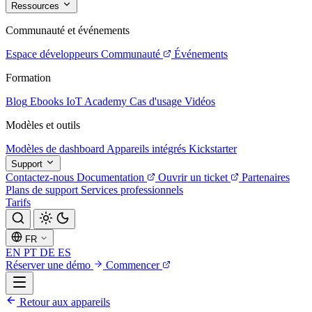
Ressources
Communauté et événements
Espace développeurs
Communauté
Événements
Formation
Blog
Ebooks
IoT Academy
Cas d'usage
Vidéos
Modèles et outils
Modèles de dashboard
Appareils intégrés
Kickstarter
Support
Contactez-nous
Documentation
Ouvrir un ticket
Partenaires
Plans de support
Services professionnels
Tarifs
FR
EN
PT
DE
ES
Réserver une démo
Commencer
Retour aux appareils