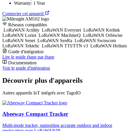
Warranty: 1 Year
Connecter cet appareil
Réseaux compatibles
LoRaWAN Actility
LoRaWAN Everynet
LoRaWAN Kerlink
LoRaWAN Loriot
LoRaWAN MachineQ
LoRaWAN Orbiwise
LoRaWAN Senet
LoRaWAN SenRa
LoRaWAN Swisscom
LoRaWAN Tektelic
LoRaWAN TTI/TTN v3
LoRaWAN Helium
Guide d'intégration
Lire le guide étape par étape
Documentation
Voir le guide d'intégration
Découvrir plus d'appareils
Autres appareils IoT intégrés avec TagoIO
Abeeway Compact Tracker
Multi-mode tracker, supporting accurate outdoor and indoor
geolocation over LoRaWAN™