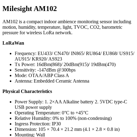
Milesight AM102
AM102 is a compact indoor ambience monitoring sensor including
motion, humidity, temperature, light, TVOC, CO2, barometric
pressure for wireless LoRa network.
LoRaWan
Frequency: EU433/ CN470/ IN865/ RU864/ EU868/ US915/
AU915/ KR920/ AS923
Tx Power: 16dBm(868)/ 20dBm(915)/ 19dBm(470)
Sensitivity: -147dBm @300bps
Mode: OTAA/ABP Class A
Antenna: Embedded Ceramic Antenna
Physical Characteristics
Power Supply: 1. 2×AA Alkaline battery 2. 5VDC type-C
USB power supply
Operating Temperature: 0°C to +45°C
Relative Humidity: 0% to 100% (non-condensing)
Ingress Protection: IP30
Dimension: 105 × 70.4 × 21.2 mm (4.1 × 2.8 × 0.8 in)
Mounting: Wall