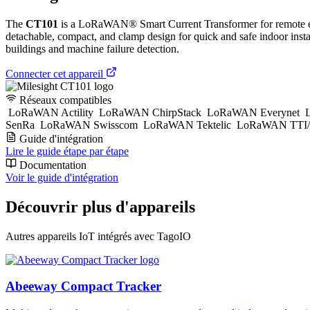
The
CT101
is a LoRaWAN® Smart Current Transformer for remote ener
detachable, compact, and clamp design for quick and safe indoor insta
buildings and machine failure detection.
Connecter cet appareil
Réseaux compatibles
LoRaWAN Actility
LoRaWAN ChirpStack
LoRaWAN Everynet
L
SenRa
LoRaWAN Swisscom
LoRaWAN Tektelic
LoRaWAN TTI/
Guide d'intégration
Lire le guide étape par étape
Documentation
Voir le guide d'intégration
Découvrir plus d'appareils
Autres appareils IoT intégrés avec TagoIO
Abeeway Compact Tracker