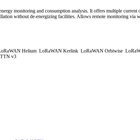
gy monitoring and consumption analysis. It offers multiple current op
llation without de-energizing facilities. Allows remote monitoring via 
oRaWAN Helium
LoRaWAN Kerlink
LoRaWAN Orbiwise
LoRaW
TTN v3