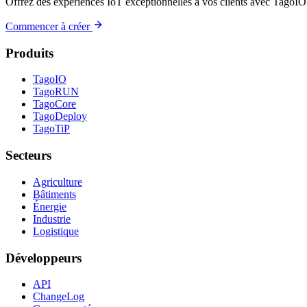
Offrez des expériences IoT exceptionnelles à vos clients avec TagoIO
Commencer à créer
Produits
TagoIO
TagoRUN
TagoCore
TagoDeploy
TagoTiP
Secteurs
Agriculture
Bâtiments
Énergie
Industrie
Logistique
Développeurs
API
ChangeLog