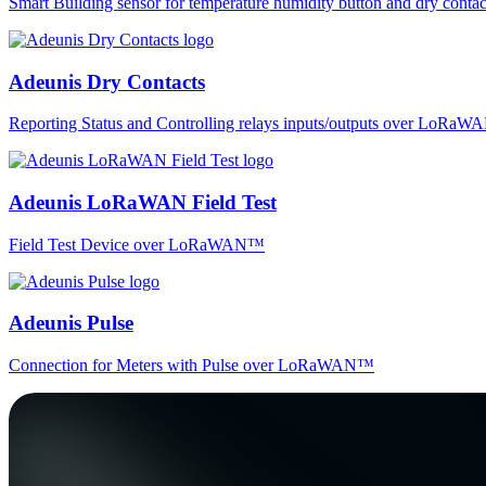
Smart Building sensor for temperature humidity button and dry co
Adeunis Dry Contacts
Reporting Status and Controlling relays inputs/outputs over LoRa
Adeunis LoRaWAN Field Test
Field Test Device over LoRaWAN™
Adeunis Pulse
Connection for Meters with Pulse over LoRaWAN™