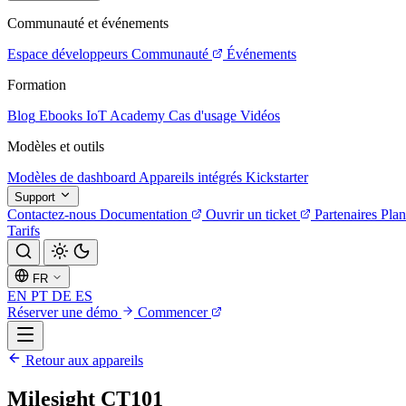
Communauté et événements
Espace développeurs
Communauté
Événements
Formation
Blog
Ebooks
IoT Academy
Cas d'usage
Vidéos
Modèles et outils
Modèles de dashboard
Appareils intégrés
Kickstarter
Support
Contactez-nous
Documentation
Ouvrir un ticket
Partenaires
Plan
Tarifs
FR
EN
PT
DE
ES
Réserver une démo
Commencer
Retour aux appareils
Milesight CT101