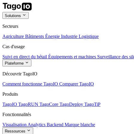
Solutions
Secteurs
Agriculture
Bâtiments
Énergie
Industrie
Logistique
Cas d'usage
Suivi en direct du bétail
Équipements et machines
Surveillance des sil
Plateforme
Découvrir TagoIO
Comment fonctionne TagoIO
Comparer TagoIO
Produits
TagoIO
TagoRUN
TagoCore
TagoDeploy
TagoTiP
Fonctionnalités
Visualisation
Analytics
Backend
Marque blanche
Ressources