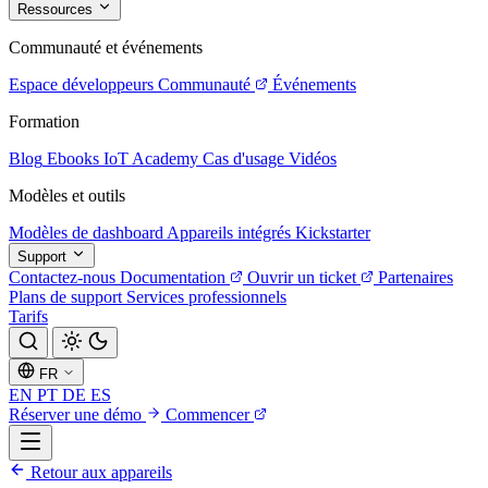
Ressources
Communauté et événements
Espace développeurs
Communauté
Événements
Formation
Blog
Ebooks
IoT Academy
Cas d'usage
Vidéos
Modèles et outils
Modèles de dashboard
Appareils intégrés
Kickstarter
Support
Contactez-nous
Documentation
Ouvrir un ticket
Partenaires
Plans de support
Services professionnels
Tarifs
FR
EN
PT
DE
ES
Réserver une démo
Commencer
Retour aux appareils