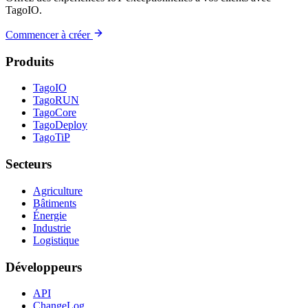
TagoIO.
Commencer à créer
Produits
TagoIO
TagoRUN
TagoCore
TagoDeploy
TagoTiP
Secteurs
Agriculture
Bâtiments
Énergie
Industrie
Logistique
Développeurs
API
ChangeLog