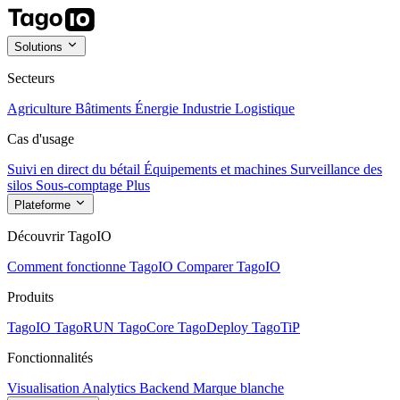
Solutions
Secteurs
Agriculture
Bâtiments
Énergie
Industrie
Logistique
Cas d'usage
Suivi en direct du bétail
Équipements et machines
Surveillance des
silos
Sous-comptage
Plus
Plateforme
Découvrir TagoIO
Comment fonctionne TagoIO
Comparer TagoIO
Produits
TagoIO
TagoRUN
TagoCore
TagoDeploy
TagoTiP
Fonctionnalités
Visualisation
Analytics
Backend
Marque blanche