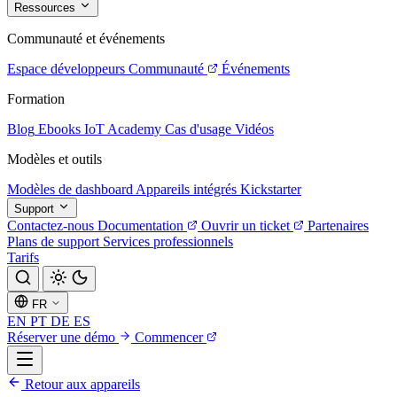
Ressources
Communauté et événements
Espace développeurs
Communauté
Événements
Formation
Blog
Ebooks
IoT Academy
Cas d'usage
Vidéos
Modèles et outils
Modèles de dashboard
Appareils intégrés
Kickstarter
Support
Contactez-nous
Documentation
Ouvrir un ticket
Partenaires
Plans de support
Services professionnels
Tarifs
FR
EN
PT
DE
ES
Réserver une démo
Commencer
Retour aux appareils