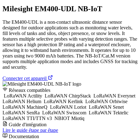
Milesight EM400-UDL NB-IoT
The EM400-UDL is a non-contact ultrasonic distance sensor
designed for outdoor applications such as monitoring water levels,
fill levels of tanks and silos, object presence, or snow levels. It
features multiple selective probes with varying detection ranges. The
sensor has a high protection IP rating and a waterproof enclosure,
allowing it to withstand harsh environments. It operates for up to 10
years using two 9000 mAh batteries. The NB-IoT/Cat.M version
supports multiple application modes and includes GNSS for tracking
and security.
Connecter cet appareil
Réseaux compatibles
LoRaWAN Actility
LoRaWAN ChirpStack
LoRaWAN Everynet
LoRaWAN Helium
LoRaWAN Kerlink
LoRaWAN Orbiwise
LoRaWAN MachineQ
LoRaWAN Loriot
LoRaWAN Senet
LoRaWAN SenRa
LoRaWAN Swisscom
LoRaWAN Tektelic
LoRaWAN TTI/TTN v3
NBIOT Miotiq
Guide d'intégration
Lire le guide étape par étape
Documentation