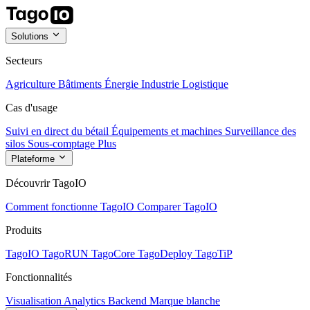
Solutions
Secteurs
Agriculture
Bâtiments
Énergie
Industrie
Logistique
Cas d'usage
Suivi en direct du bétail
Équipements et machines
Surveillance des
silos
Sous-comptage
Plus
Plateforme
Découvrir TagoIO
Comment fonctionne TagoIO
Comparer TagoIO
Produits
TagoIO
TagoRUN
TagoCore
TagoDeploy
TagoTiP
Fonctionnalités
Visualisation
Analytics
Backend
Marque blanche