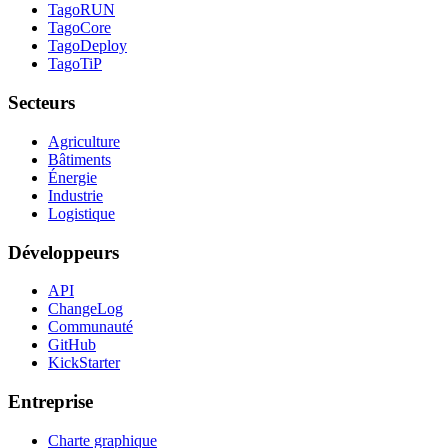
TagoRUN
TagoCore
TagoDeploy
TagoTiP
Secteurs
Agriculture
Bâtiments
Énergie
Industrie
Logistique
Développeurs
API
ChangeLog
Communauté
GitHub
KickStarter
Entreprise
Charte graphique