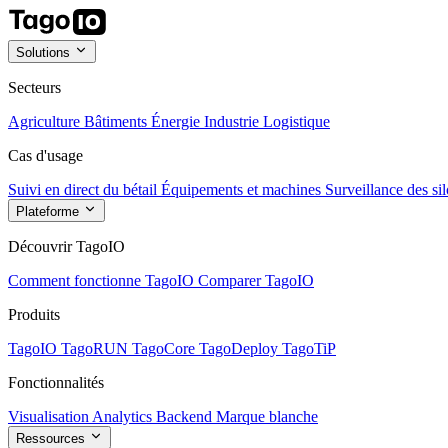
Solutions
Secteurs
Agriculture
Bâtiments
Énergie
Industrie
Logistique
Cas d'usage
Suivi en direct du bétail
Équipements et machines
Surveillance des sil
Plateforme
Découvrir TagoIO
Comment fonctionne TagoIO
Comparer TagoIO
Produits
TagoIO
TagoRUN
TagoCore
TagoDeploy
TagoTiP
Fonctionnalités
Visualisation
Analytics
Backend
Marque blanche
Ressources