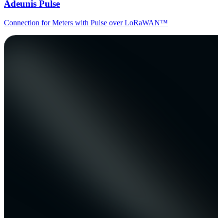
Adeunis Pulse
Connection for Meters with Pulse over LoRaWAN™