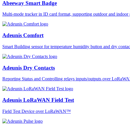
Abeeway Smart Badge
Multi-mode tracker in ID card format, supporting outdoor and ind
Adeunis Comfort
Smart Building sensor for temperature humidity button and dry co
Adeunis Dry Contacts
Reporting Status and Controlling relays inputs/outputs over LoRa
Adeunis LoRaWAN Field Test
Field Test Device over LoRaWAN™