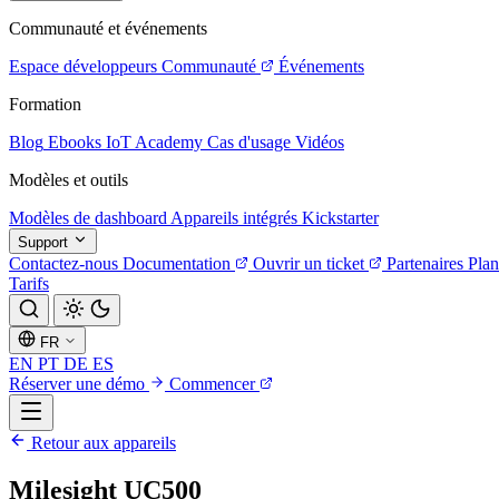
Communauté et événements
Espace développeurs
Communauté
Événements
Formation
Blog
Ebooks
IoT Academy
Cas d'usage
Vidéos
Modèles et outils
Modèles de dashboard
Appareils intégrés
Kickstarter
Support
Contactez-nous
Documentation
Ouvrir un ticket
Partenaires
Plan
Tarifs
FR
EN
PT
DE
ES
Réserver une démo
Commencer
Retour aux appareils
Milesight UC500