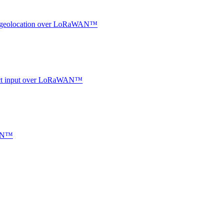
oor geolocation over LoRaWAN™
ntact input over LoRaWAN™
WAN™