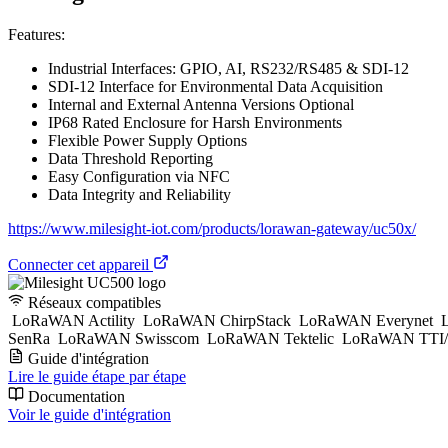
Features:
Industrial Interfaces: GPIO, AI, RS232/RS485 & SDI-12
SDI-12 Interface for Environmental Data Acquisition
Internal and External Antenna Versions Optional
IP68 Rated Enclosure for Harsh Environments
Flexible Power Supply Options
Data Threshold Reporting
Easy Configuration via NFC
Data Integrity and Reliability
https://www.milesight-iot.com/products/lorawan-gateway/uc50x/
Connecter cet appareil
Réseaux compatibles
LoRaWAN Actility
LoRaWAN ChirpStack
LoRaWAN Everynet
L
SenRa
LoRaWAN Swisscom
LoRaWAN Tektelic
LoRaWAN TTI/
Guide d'intégration
Lire le guide étape par étape
Documentation
Voir le guide d'intégration