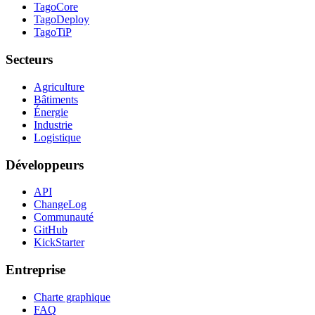
TagoCore
TagoDeploy
TagoTiP
Secteurs
Agriculture
Bâtiments
Énergie
Industrie
Logistique
Développeurs
API
ChangeLog
Communauté
GitHub
KickStarter
Entreprise
Charte graphique
FAQ