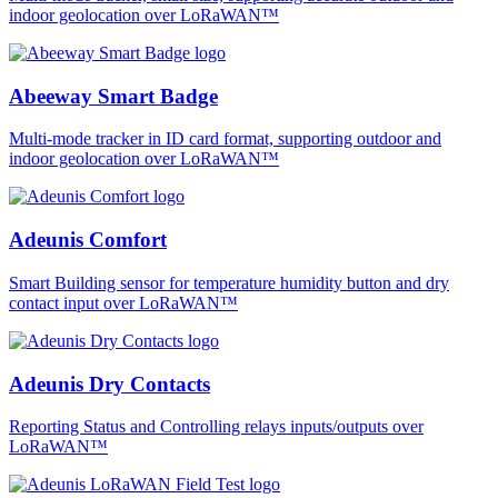
indoor geolocation over LoRaWAN™
Abeeway Smart Badge
Multi-mode tracker in ID card format, supporting outdoor and
indoor geolocation over LoRaWAN™
Adeunis Comfort
Smart Building sensor for temperature humidity button and dry
contact input over LoRaWAN™
Adeunis Dry Contacts
Reporting Status and Controlling relays inputs/outputs over
LoRaWAN™