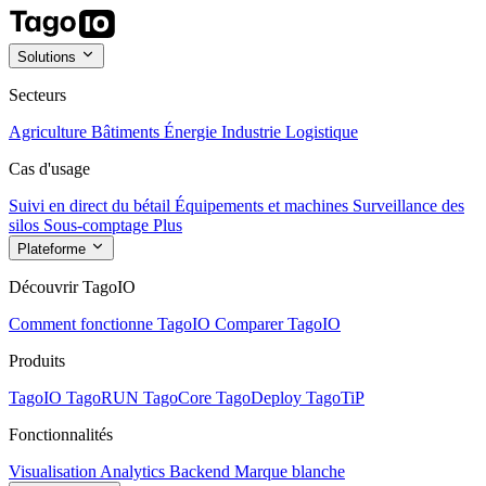
Solutions
Secteurs
Agriculture
Bâtiments
Énergie
Industrie
Logistique
Cas d'usage
Suivi en direct du bétail
Équipements et machines
Surveillance des
silos
Sous-comptage
Plus
Plateforme
Découvrir TagoIO
Comment fonctionne TagoIO
Comparer TagoIO
Produits
TagoIO
TagoRUN
TagoCore
TagoDeploy
TagoTiP
Fonctionnalités
Visualisation
Analytics
Backend
Marque blanche