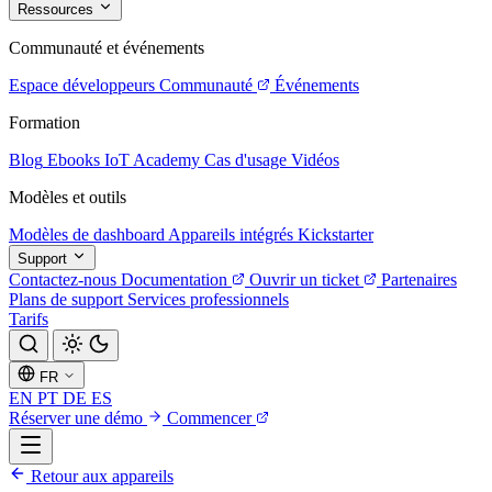
Ressources
Communauté et événements
Espace développeurs
Communauté
Événements
Formation
Blog
Ebooks
IoT Academy
Cas d'usage
Vidéos
Modèles et outils
Modèles de dashboard
Appareils intégrés
Kickstarter
Support
Contactez-nous
Documentation
Ouvrir un ticket
Partenaires
Plans de support
Services professionnels
Tarifs
FR
EN
PT
DE
ES
Réserver une démo
Commencer
Retour aux appareils