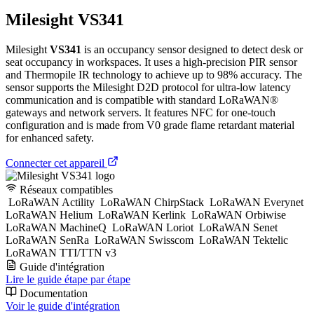
Milesight VS341
Milesight
VS341
is an occupancy sensor designed to detect desk or
seat occupancy in workspaces. It uses a high-precision PIR sensor
and Thermopile IR technology to achieve up to 98% accuracy. The
sensor supports the Milesight D2D protocol for ultra-low latency
communication and is compatible with standard LoRaWAN®
gateways and network servers. It features NFC for one-touch
configuration and is made from V0 grade flame retardant material
for enhanced safety.
Connecter cet appareil
Réseaux compatibles
LoRaWAN Actility
LoRaWAN ChirpStack
LoRaWAN Everynet
LoRaWAN Helium
LoRaWAN Kerlink
LoRaWAN Orbiwise
LoRaWAN MachineQ
LoRaWAN Loriot
LoRaWAN Senet
LoRaWAN SenRa
LoRaWAN Swisscom
LoRaWAN Tektelic
LoRaWAN TTI/TTN v3
Guide d'intégration
Lire le guide étape par étape
Documentation
Voir le guide d'intégration