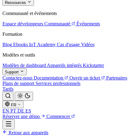
Ressources
Communauté et événements
Espace développeurs
Communauté
Événements
Formation
Blog
Ebooks
IoT Academy
Cas d'usage
Vidéos
Modèles et outils
Modèles de dashboard
Appareils intégrés
Kickstarter
Support
Contactez-nous
Documentation
Ouvrir un ticket
Partenaires
Plans de support
Services professionnels
Tarifs
FR
EN
PT
DE
ES
Réserver une démo
Commencer
Retour aux appareils