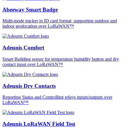
Abeeway Smart Badge
Multi-mode tracker in ID card format, supporting outdoor and
indoor geolocation over LoRaWAN™
Adeunis Comfort
Smart Building sensor for temperature humidity button and dry
contact input over LoRaWAN™
Adeunis Dry Contacts
Reporting Status and Controlling relays inputs/outputs over
LoRaWAN™
Adeunis LoRaWAN Field Test