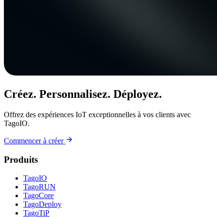
Créez. Personnalisez. Déployez.
Offrez des expériences IoT exceptionnelles à vos clients avec
TagoIO.
Commencer à créer
Produits
TagoIO
TagoRUN
TagoCore
TagoDeploy
TagoTiP