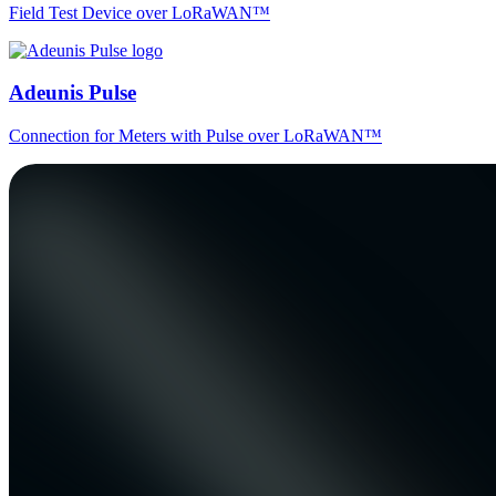
Field Test Device over LoRaWAN™
Adeunis Pulse
Connection for Meters with Pulse over LoRaWAN™