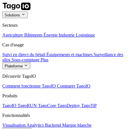
Solutions
Secteurs
Agriculture
Bâtiments
Énergie
Industrie
Logistique
Cas d'usage
Suivi en direct du bétail
Équipements et machines
Surveillance des
silos
Sous-comptage
Plus
Plateforme
Découvrir TagoIO
Comment fonctionne TagoIO
Comparer TagoIO
Produits
TagoIO
TagoRUN
TagoCore
TagoDeploy
TagoTiP
Fonctionnalités
Visualisation
Analytics
Backend
Marque blanche