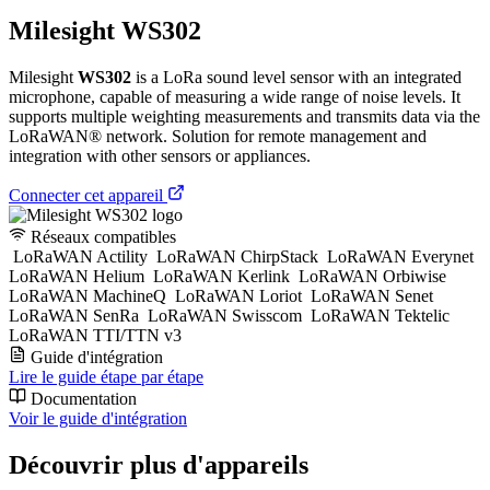
Milesight WS302
Milesight
WS302
is a LoRa sound level sensor with an integrated
microphone, capable of measuring a wide range of noise levels. It
supports multiple weighting measurements and transmits data via the
LoRaWAN® network. Solution for remote management and
integration with other sensors or appliances.
Connecter cet appareil
Réseaux compatibles
LoRaWAN Actility
LoRaWAN ChirpStack
LoRaWAN Everynet
LoRaWAN Helium
LoRaWAN Kerlink
LoRaWAN Orbiwise
LoRaWAN MachineQ
LoRaWAN Loriot
LoRaWAN Senet
LoRaWAN SenRa
LoRaWAN Swisscom
LoRaWAN Tektelic
LoRaWAN TTI/TTN v3
Guide d'intégration
Lire le guide étape par étape
Documentation
Voir le guide d'intégration
Découvrir plus d'appareils