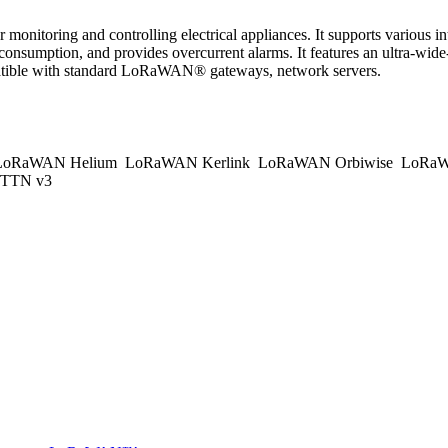
nitoring and controlling electrical appliances. It supports various int
onsumption, and provides overcurrent alarms. It features an ultra-wide-d
patible with standard LoRaWAN® gateways, network servers.
oRaWAN Helium
LoRaWAN Kerlink
LoRaWAN Orbiwise
LoRaW
TTN v3