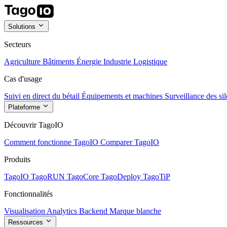
Solutions
Secteurs
Agriculture
Bâtiments
Énergie
Industrie
Logistique
Cas d'usage
Suivi en direct du bétail
Équipements et machines
Surveillance des sil
Plateforme
Découvrir TagoIO
Comment fonctionne TagoIO
Comparer TagoIO
Produits
TagoIO
TagoRUN
TagoCore
TagoDeploy
TagoTiP
Fonctionnalités
Visualisation
Analytics
Backend
Marque blanche
Ressources