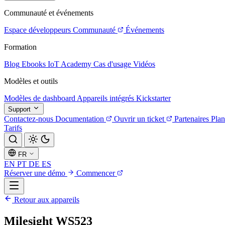
Communauté et événements
Espace développeurs
Communauté
Événements
Formation
Blog
Ebooks
IoT Academy
Cas d'usage
Vidéos
Modèles et outils
Modèles de dashboard
Appareils intégrés
Kickstarter
Support
Contactez-nous
Documentation
Ouvrir un ticket
Partenaires
Plan
Tarifs
FR
EN
PT
DE
ES
Réserver une démo
Commencer
Retour aux appareils
Milesight WS523