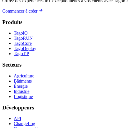
Offrez des expériences IoT exceptionnelles à vos clients avec TagoIO
Commencer à créer
Produits
TagoIO
TagoRUN
TagoCore
TagoDeploy
TagoTiP
Secteurs
Agriculture
Bâtiments
Énergie
Industrie
Logistique
Développeurs
API
ChangeLog