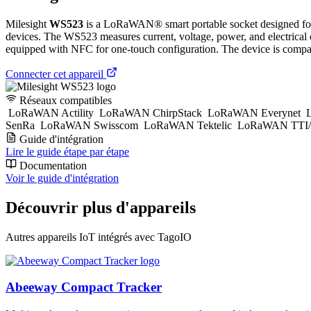
Milesight
WS523
is a LoRaWAN® smart portable socket designed for mo
devices. The WS523 measures current, voltage, power, and electrical c
equipped with NFC for one-touch configuration. The device is com
Connecter cet appareil
Réseaux compatibles
LoRaWAN Actility
LoRaWAN ChirpStack
LoRaWAN Everynet
L
SenRa
LoRaWAN Swisscom
LoRaWAN Tektelic
LoRaWAN TTI/
Guide d'intégration
Lire le guide étape par étape
Documentation
Voir le guide d'intégration
Découvrir plus d'appareils
Autres appareils IoT intégrés avec TagoIO
Abeeway Compact Tracker