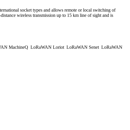
ernational socket types and allows remote or local switching of
istance wireless transmission up to 15 km line of sight and is
AN MachineQ
LoRaWAN Loriot
LoRaWAN Senet
LoRaWAN