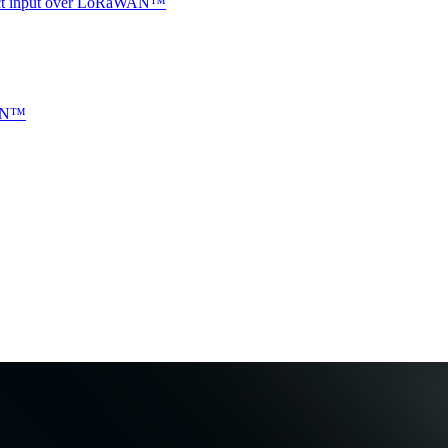
ntact input over LoRaWAN™
WAN™