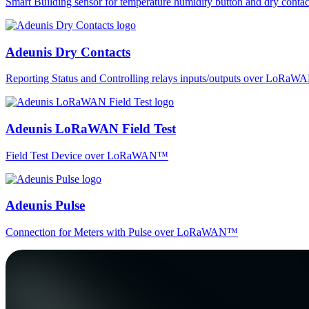
Smart Building sensor for temperature humidity button and dry co
Adeunis Dry Contacts
Reporting Status and Controlling relays inputs/outputs over LoRa
Adeunis LoRaWAN Field Test
Field Test Device over LoRaWAN™
Adeunis Pulse
Connection for Meters with Pulse over LoRaWAN™