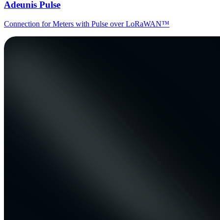
Adeunis Pulse
Connection for Meters with Pulse over LoRaWAN™