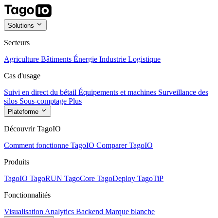
Solutions
Secteurs
Agriculture
Bâtiments
Énergie
Industrie
Logistique
Cas d'usage
Suivi en direct du bétail
Équipements et machines
Surveillance des
silos
Sous-comptage
Plus
Plateforme
Découvrir TagoIO
Comment fonctionne TagoIO
Comparer TagoIO
Produits
TagoIO
TagoRUN
TagoCore
TagoDeploy
TagoTiP
Fonctionnalités
Visualisation
Analytics
Backend
Marque blanche