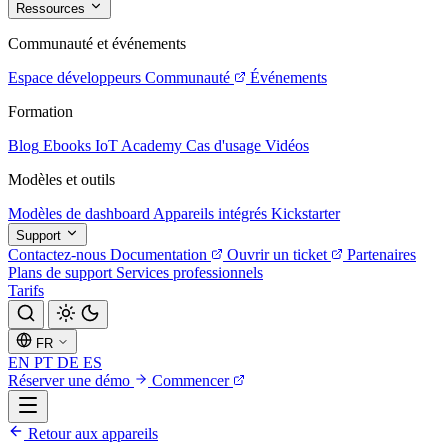
Ressources
Communauté et événements
Espace développeurs
Communauté
Événements
Formation
Blog
Ebooks
IoT Academy
Cas d'usage
Vidéos
Modèles et outils
Modèles de dashboard
Appareils intégrés
Kickstarter
Support
Contactez-nous
Documentation
Ouvrir un ticket
Partenaires
Plans de support
Services professionnels
Tarifs
FR
EN
PT
DE
ES
Réserver une démo
Commencer
Retour aux appareils