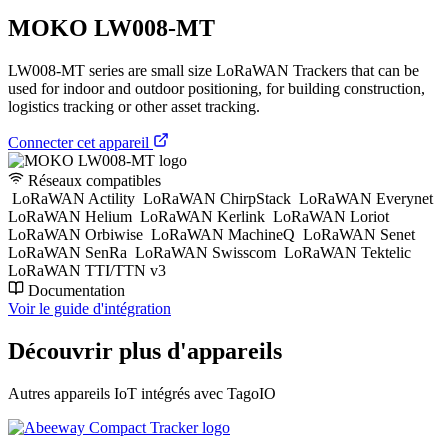
MOKO LW008-MT
LW008-MT series are small size LoRaWAN Trackers that can be
used for indoor and outdoor positioning, for building construction,
logistics tracking or other asset tracking.
Connecter cet appareil
Réseaux compatibles
LoRaWAN Actility
LoRaWAN ChirpStack
LoRaWAN Everynet
LoRaWAN Helium
LoRaWAN Kerlink
LoRaWAN Loriot
LoRaWAN Orbiwise
LoRaWAN MachineQ
LoRaWAN Senet
LoRaWAN SenRa
LoRaWAN Swisscom
LoRaWAN Tektelic
LoRaWAN TTI/TTN v3
Documentation
Voir le guide d'intégration
Découvrir plus d'appareils
Autres appareils IoT intégrés avec TagoIO