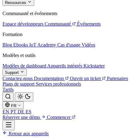
Ressources
Communauté et événements
Espace développeurs
Communauté
Événements
Formation
Blog
Ebooks
IoT Academy
Cas d'usage
Vidéos
Modèles et outils
Modèles de dashboard
Appareils intégrés
Kickstarter
Support
Contactez-nous
Documentation
Ouvrir un ticket
Partenaires
Plans de support
Services professionnels
Tarifs
FR
EN
PT
DE
ES
Réserver une démo
Commencer
Retour aux appareils