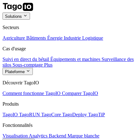
Solutions
Secteurs
Agriculture
Bâtiments
Énergie
Industrie
Logistique
Cas d'usage
Suivi en direct du bétail
Équipements et machines
Surveillance des
silos
Sous-comptage
Plus
Plateforme
Découvrir TagoIO
Comment fonctionne TagoIO
Comparer TagoIO
Produits
TagoIO
TagoRUN
TagoCore
TagoDeploy
TagoTiP
Fonctionnalités
Visualisation
Analytics
Backend
Marque blanche