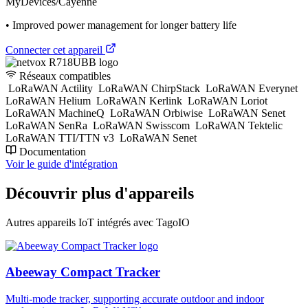
MyDevices/Cayenne
• Improved power management for longer battery life
Connecter cet appareil
Réseaux compatibles
LoRaWAN Actility
LoRaWAN ChirpStack
LoRaWAN Everynet
LoRaWAN Helium
LoRaWAN Kerlink
LoRaWAN Loriot
LoRaWAN MachineQ
LoRaWAN Orbiwise
LoRaWAN Senet
LoRaWAN SenRa
LoRaWAN Swisscom
LoRaWAN Tektelic
LoRaWAN TTI/TTN v3
LoRaWAN Senet
Documentation
Voir le guide d'intégration
Découvrir plus d'appareils
Autres appareils IoT intégrés avec TagoIO
Abeeway Compact Tracker
Multi-mode tracker, supporting accurate outdoor and indoor