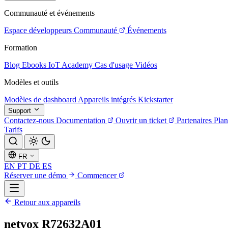
Communauté et événements
Espace développeurs
Communauté
Événements
Formation
Blog
Ebooks
IoT Academy
Cas d'usage
Vidéos
Modèles et outils
Modèles de dashboard
Appareils intégrés
Kickstarter
Support
Contactez-nous
Documentation
Ouvrir un ticket
Partenaires
Plan
Tarifs
FR
EN
PT
DE
ES
Réserver une démo
Commencer
Retour aux appareils
netvox R72632A01