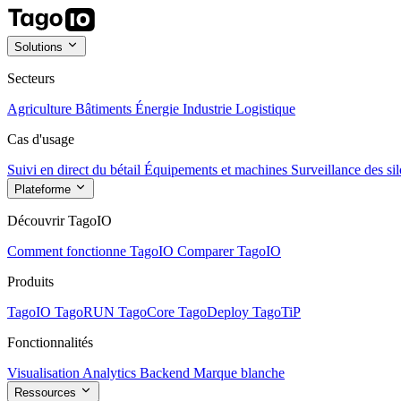
Solutions
Secteurs
Agriculture
Bâtiments
Énergie
Industrie
Logistique
Cas d'usage
Suivi en direct du bétail
Équipements et machines
Surveillance des sil
Plateforme
Découvrir TagoIO
Comment fonctionne TagoIO
Comparer TagoIO
Produits
TagoIO
TagoRUN
TagoCore
TagoDeploy
TagoTiP
Fonctionnalités
Visualisation
Analytics
Backend
Marque blanche
Ressources