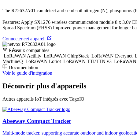
The R72632A01 can detect and send soil nitrogen (N), phosphorus (P
Features: Apply SX1276 wireless communication module 8 x 3.6v E
Spread Spectrum (FHSS) Improved power management for longer batt
Connecter cet appareil
Réseaux compatibles
LoRaWAN Actility
LoRaWAN ChirpStack
LoRaWAN Everynet
L
MachineQ
LoRaWAN Loriot
LoRaWAN TTI/TTN v3
LoRaWAN T
Documentation
Voir le guide d'intégration
Découvrir plus d'appareils
Autres appareils IoT intégrés avec TagoIO
Abeeway Compact Tracker
Multi-mode tracker, supporting accurate outdoor and indoor geol