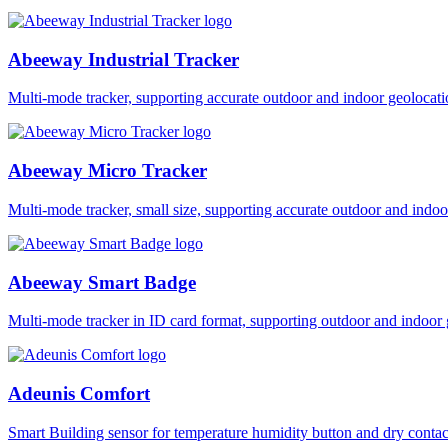
Abeeway Industrial Tracker
Multi-mode tracker, supporting accurate outdoor and indoor geol
Abeeway Micro Tracker
Multi-mode tracker, small size, supporting accurate outdoor and i
Abeeway Smart Badge
Multi-mode tracker in ID card format, supporting outdoor and ind
Adeunis Comfort
Smart Building sensor for temperature humidity button and dry co