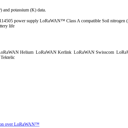
) and potassium (K) data.
R14505 power supply LoRaWAN™ Class A compatible Soil nitrogen (N
ery life
oRaWAN Helium
LoRaWAN Kerlink
LoRaWAN Swisscom
LoRa
ektelic
ocation over LoRaWAN™