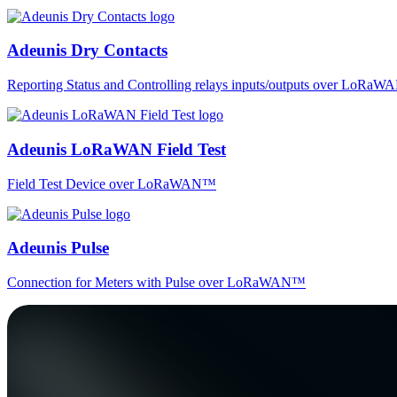
Adeunis Dry Contacts
Reporting Status and Controlling relays inputs/outputs over LoRa
Adeunis LoRaWAN Field Test
Field Test Device over LoRaWAN™
Adeunis Pulse
Connection for Meters with Pulse over LoRaWAN™