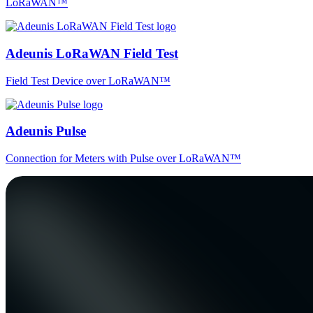
LoRaWAN™
Adeunis LoRaWAN Field Test
Field Test Device over LoRaWAN™
Adeunis Pulse
Connection for Meters with Pulse over LoRaWAN™