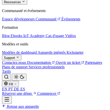
Ressources
Communauté et événements
Espace développeurs
Communauté
Événements
Formation
Blog
Ebooks
IoT Academy
Cas d'usage
Vidéos
Modèles et outils
Modèles de dashboard
Appareils intégrés
Kickstarter
Support
Contactez-nous
Documentation
Ouvrir un ticket
Partenaires
Plans de support
Services professionnels
Tarifs
FR
EN
PT
DE
ES
Réserver une démo
Commencer
Retour aux appareils