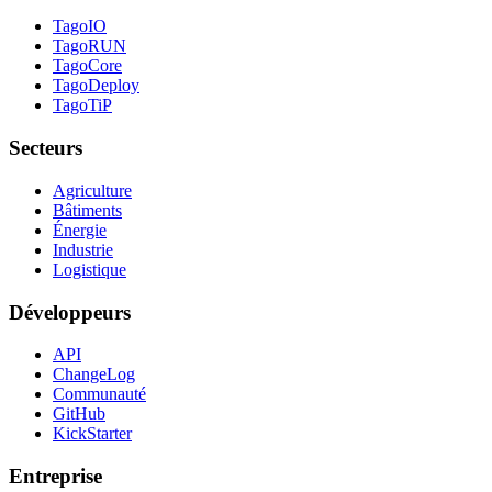
TagoIO
TagoRUN
TagoCore
TagoDeploy
TagoTiP
Secteurs
Agriculture
Bâtiments
Énergie
Industrie
Logistique
Développeurs
API
ChangeLog
Communauté
GitHub
KickStarter
Entreprise