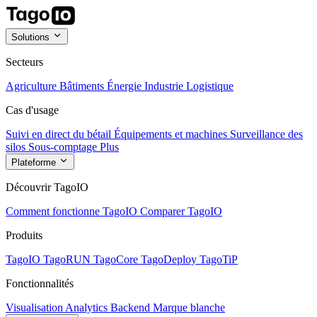
Solutions
Secteurs
Agriculture
Bâtiments
Énergie
Industrie
Logistique
Cas d'usage
Suivi en direct du bétail
Équipements et machines
Surveillance des
silos
Sous-comptage
Plus
Plateforme
Découvrir TagoIO
Comment fonctionne TagoIO
Comparer TagoIO
Produits
TagoIO
TagoRUN
TagoCore
TagoDeploy
TagoTiP
Fonctionnalités
Visualisation
Analytics
Backend
Marque blanche