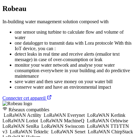
Robeau
In-building water management solution composed with
one sensor using turbine to calculate flow and volume of
water
one datalogger to transmit data with Lora protocole With this
IoT device, you can :
detect leaks in real time and receive alerts (emailor text
message) in case of over-consumption or leak
monitor your water network and analyse your water
consumption everywhere in your building and do predictive
maintenance
save water and then save money on your water bill
conserve water and have an environmental impact
Connecter cet appareil
Réseaux compatibles
LoRaWAN Actility
LoRaWAN Everynet
LoRaWAN Kerlink
LoRaWAN Loriot
LoRaWAN MachineQ
LoRaWAN Orbiwise
LoRaWAN SenRa
LoRaWAN Swisscom
LoRaWAN TTI/TTN
v3
LoRaWAN Tektelic
LoRaWAN Senet
LoRaWAN ChirpStack