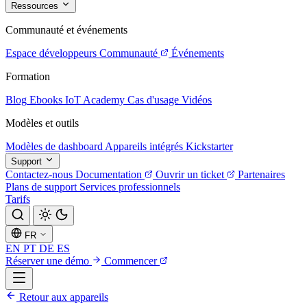
Ressources
Communauté et événements
Espace développeurs
Communauté
Événements
Formation
Blog
Ebooks
IoT Academy
Cas d'usage
Vidéos
Modèles et outils
Modèles de dashboard
Appareils intégrés
Kickstarter
Support
Contactez-nous
Documentation
Ouvrir un ticket
Partenaires
Plans de support
Services professionnels
Tarifs
FR
EN
PT
DE
ES
Réserver une démo
Commencer
Retour aux appareils