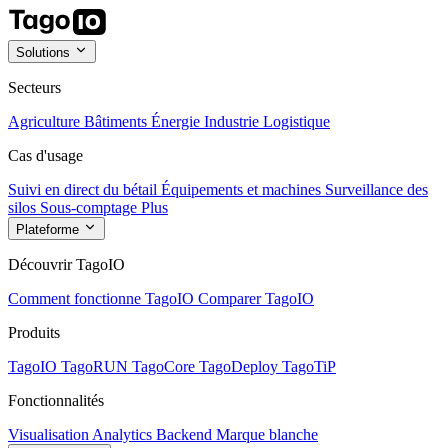
Solutions
Secteurs
Agriculture
Bâtiments
Énergie
Industrie
Logistique
Cas d'usage
Suivi en direct du bétail
Équipements et machines
Surveillance des
silos
Sous-comptage
Plus
Plateforme
Découvrir TagoIO
Comment fonctionne TagoIO
Comparer TagoIO
Produits
TagoIO
TagoRUN
TagoCore
TagoDeploy
TagoTiP
Fonctionnalités
Visualisation
Analytics
Backend
Marque blanche