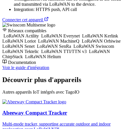
and transmitted via LoRaWAN to the device.
Integration: HTTPS push, API call
Connecter cet appareil
Réseaux compatibles
LoRaWAN Actility
LoRaWAN Everynet
LoRaWAN Kerlink
LoRaWAN Loriot
LoRaWAN MachineQ
LoRaWAN Orbiwise
LoRaWAN Senet
LoRaWAN SenRa
LoRaWAN Swisscom
LoRaWAN Tektelic
LoRaWAN TTI/TTN v3
LoRaWAN
ChirpStack
LoRaWAN Helium
Documentation
Voir le guide d'intégration
Découvrir plus d'appareils
Autres appareils IoT intégrés avec TagoIO
Abeeway Compact Tracker
Multi-mode tracker, supporting accurate outdoor and indoor