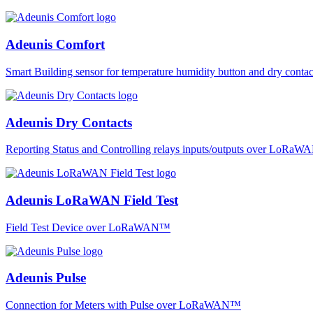
Adeunis Comfort
Smart Building sensor for temperature humidity button and dry co
Adeunis Dry Contacts
Reporting Status and Controlling relays inputs/outputs over LoRa
Adeunis LoRaWAN Field Test
Field Test Device over LoRaWAN™
Adeunis Pulse
Connection for Meters with Pulse over LoRaWAN™