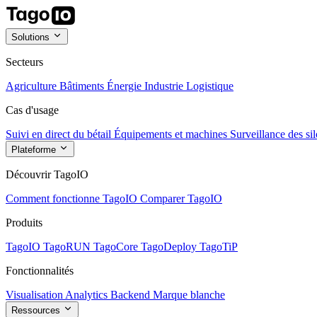
Solutions
Secteurs
Agriculture
Bâtiments
Énergie
Industrie
Logistique
Cas d'usage
Suivi en direct du bétail
Équipements et machines
Surveillance des sil
Plateforme
Découvrir TagoIO
Comment fonctionne TagoIO
Comparer TagoIO
Produits
TagoIO
TagoRUN
TagoCore
TagoDeploy
TagoTiP
Fonctionnalités
Visualisation
Analytics
Backend
Marque blanche
Ressources