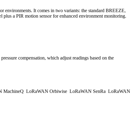
r environments. It comes in two variants: the standard BREEZE,
del plus a PIR motion sensor for enhanced environment monitoring.
ic pressure compensation, which adjust readings based on the
 MachineQ
LoRaWAN Orbiwise
LoRaWAN SenRa
LoRaWAN