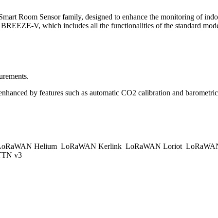
rt Room Sensor family, designed to enhance the monitoring of indoo
e BREEZE-V, which includes all the functionalities of the standard mo
surements.
ty, enhanced by features such as automatic CO2 calibration and barometr
oRaWAN Helium
LoRaWAN Kerlink
LoRaWAN Loriot
LoRaWAN
TN v3