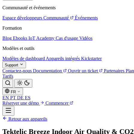
Communauté et événements
Espace développeurs
Communauté
Événements
Formation
Blog
Ebooks
IoT Academy
Cas d'usage
Vidéos
Modèles et outils
Modèles de dashboard
Appareils intégrés
Kickstarter
Support
Contactez-nous
Documentation
Ouvrir un ticket
Partenaires
Plan
Tarifs
FR
EN
PT
DE
ES
Réserver une démo
Commencer
Retour aux appareils
Tektelic Breeze Indoor Air Quality & CO2