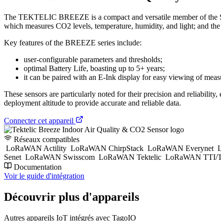
The TEKTELIC BREEZE is a compact and versatile member of the Sma
which measures CO2 levels, temperature, humidity, and light; and th
Key features of the BREEZE series include:
user-configurable parameters and thresholds;
optimal Battery Life, boasting up to 5+ years;
it can be paired with an E-Ink display for easy viewing of mea
These sensors are particularly noted for their precision and reliabili
deployment altitude to provide accurate and reliable data.
Connecter cet appareil
Réseaux compatibles
LoRaWAN Actility
LoRaWAN ChirpStack
LoRaWAN Everynet
L
Senet
LoRaWAN Swisscom
LoRaWAN Tektelic
LoRaWAN TTI/T
Documentation
Voir le guide d'intégration
Découvrir plus d'appareils
Autres appareils IoT intégrés avec TagoIO