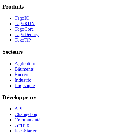
Produits
TagoIO
TagoRUN
TagoCore
TagoDeploy
TagoTiP
Secteurs
Agriculture
Bâtiments
Énergie
Industrie
Logistique
Développeurs
API
ChangeLog
Communauté
GitHub
KickStarter