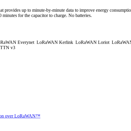
that provides up to minute-by-minute data to improve energy consumption
minutes for the capacitor to charge. No batteries.
RaWAN Everynet
LoRaWAN Kerlink
LoRaWAN Loriot
LoRaWAN
TTN v3
ocation over LoRaWAN™