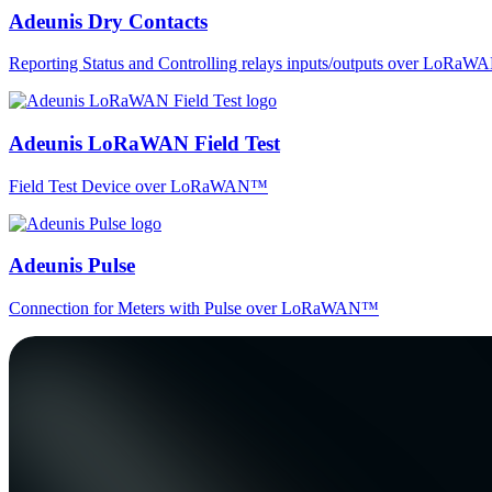
Adeunis Dry Contacts
Reporting Status and Controlling relays inputs/outputs over LoRa
Adeunis LoRaWAN Field Test
Field Test Device over LoRaWAN™
Adeunis Pulse
Connection for Meters with Pulse over LoRaWAN™