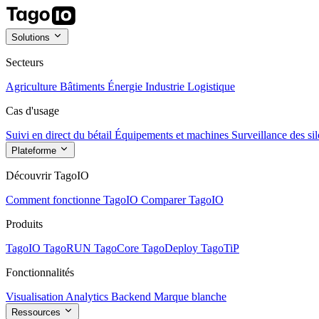
Solutions
Secteurs
Agriculture
Bâtiments
Énergie
Industrie
Logistique
Cas d'usage
Suivi en direct du bétail
Équipements et machines
Surveillance des sil
Plateforme
Découvrir TagoIO
Comment fonctionne TagoIO
Comparer TagoIO
Produits
TagoIO
TagoRUN
TagoCore
TagoDeploy
TagoTiP
Fonctionnalités
Visualisation
Analytics
Backend
Marque blanche
Ressources