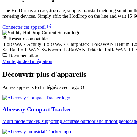
The HotDrop is an easy-to-scale, simple-to-install metering solution 
metering devices. Simply affix the HotDrop on the line and wait 15-60 
Connecter cet appareil
Réseaux compatibles
LoRaWAN Actility
LoRaWAN ChirpStack
LoRaWAN Helium
Lo
SenRa
LoRaWAN Swisscom
LoRaWAN Tektelic
LoRaWAN TTI/
Documentation
Voir le guide d'intégration
Découvrir plus d'appareils
Autres appareils IoT intégrés avec TagoIO
Abeeway Compact Tracker
Multi-mode tracker, supporting accurate outdoor and indoor geol