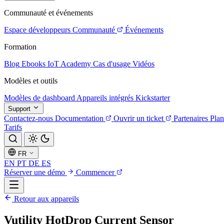
Communauté et événements
Espace développeurs
Communauté
Événements
Formation
Blog
Ebooks
IoT Academy
Cas d'usage
Vidéos
Modèles et outils
Modèles de dashboard
Appareils intégrés
Kickstarter
Support
Contactez-nous
Documentation
Ouvrir un ticket
Partenaires
Plan
Tarifs
FR
EN
PT
DE
ES
Réserver une démo
Commencer
Retour aux appareils
Vutility HotDrop Current Sensor