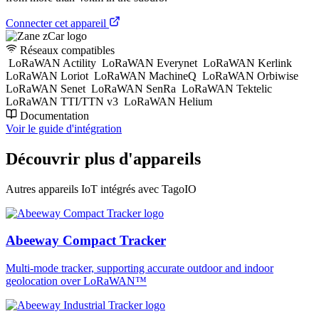
Connecter cet appareil
Réseaux compatibles
LoRaWAN Actility
LoRaWAN Everynet
LoRaWAN Kerlink
LoRaWAN Loriot
LoRaWAN MachineQ
LoRaWAN Orbiwise
LoRaWAN Senet
LoRaWAN SenRa
LoRaWAN Tektelic
LoRaWAN TTI/TTN v3
LoRaWAN Helium
Documentation
Voir le guide d'intégration
Découvrir plus d'appareils
Autres appareils IoT intégrés avec TagoIO
Abeeway Compact Tracker
Multi-mode tracker, supporting accurate outdoor and indoor
geolocation over LoRaWAN™