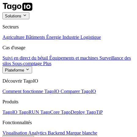
Solutions
Secteurs
Agriculture
Bâtiments
Énergie
Industrie
Logistique
Cas d'usage
Suivi en direct du bétail
Équipements et machines
Surveillance des
silos
Sous-comptage
Plus
Plateforme
Découvrir TagoIO
Comment fonctionne TagoIO
Comparer TagoIO
Produits
TagoIO
TagoRUN
TagoCore
TagoDeploy
TagoTiP
Fonctionnalités
Visualisation
Analytics
Backend
Marque blanche