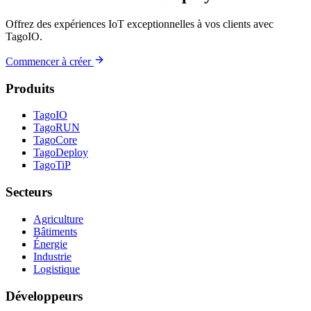
Offrez des expériences IoT exceptionnelles à vos clients avec
TagoIO.
Commencer à créer
Produits
TagoIO
TagoRUN
TagoCore
TagoDeploy
TagoTiP
Secteurs
Agriculture
Bâtiments
Énergie
Industrie
Logistique
Développeurs