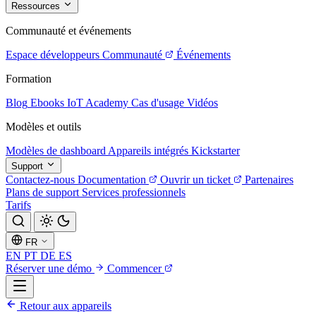
Ressources
Communauté et événements
Espace développeurs
Communauté
Événements
Formation
Blog
Ebooks
IoT Academy
Cas d'usage
Vidéos
Modèles et outils
Modèles de dashboard
Appareils intégrés
Kickstarter
Support
Contactez-nous
Documentation
Ouvrir un ticket
Partenaires
Plans de support
Services professionnels
Tarifs
FR
EN
PT
DE
ES
Réserver une démo
Commencer
Retour aux appareils