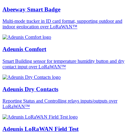
Abeeway Smart Badge
Multi-mode tracker in ID card format, supporting outdoor and
indoor geolocation over LoRaWAN™
Adeunis Comfort
Smart Building sensor for temperature humidity button and dry
contact input over LoRaWAN™
Adeunis Dry Contacts
Reporting Status and Controlling relays inputs/outputs over
LoRaWAN™
Adeunis LoRaWAN Field Test