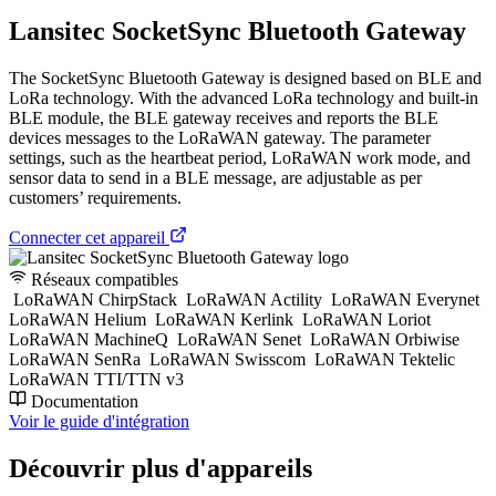
Lansitec SocketSync Bluetooth Gateway
The SocketSync Bluetooth Gateway is designed based on BLE and
LoRa technology. With the advanced LoRa technology and built-in
BLE module, the BLE gateway receives and reports the BLE
devices messages to the LoRaWAN gateway. The parameter
settings, such as the heartbeat period, LoRaWAN work mode, and
sensor data to send in a BLE message, are adjustable as per
customers’ requirements.
Connecter cet appareil
Réseaux compatibles
LoRaWAN ChirpStack
LoRaWAN Actility
LoRaWAN Everynet
LoRaWAN Helium
LoRaWAN Kerlink
LoRaWAN Loriot
LoRaWAN MachineQ
LoRaWAN Senet
LoRaWAN Orbiwise
LoRaWAN SenRa
LoRaWAN Swisscom
LoRaWAN Tektelic
LoRaWAN TTI/TTN v3
Documentation
Voir le guide d'intégration
Découvrir plus d'appareils