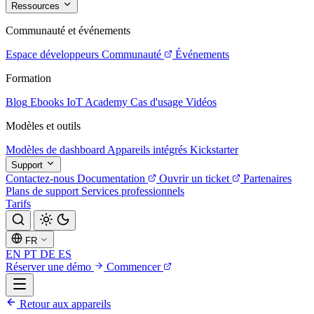
Ressources
Communauté et événements
Espace développeurs
Communauté
Événements
Formation
Blog
Ebooks
IoT Academy
Cas d'usage
Vidéos
Modèles et outils
Modèles de dashboard
Appareils intégrés
Kickstarter
Support
Contactez-nous
Documentation
Ouvrir un ticket
Partenaires
Plans de support
Services professionnels
Tarifs
FR
EN
PT
DE
ES
Réserver une démo
Commencer
Retour aux appareils