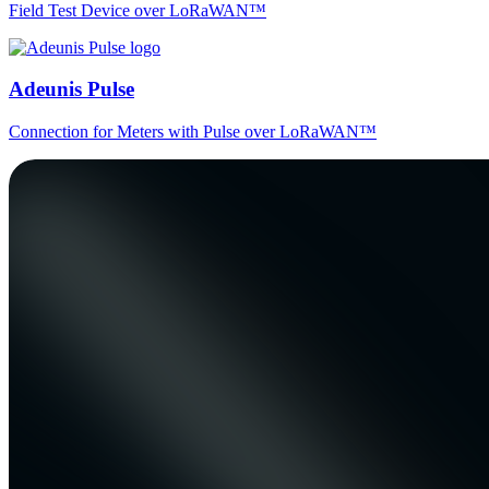
Field Test Device over LoRaWAN™
Adeunis Pulse
Connection for Meters with Pulse over LoRaWAN™