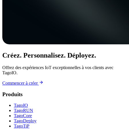
Créez. Personnalisez. Déployez.
Offrez des expériences IoT exceptionnelles à vos clients avec
TagoIO.
Commencer à créer
Produits
TagoIO
TagoRUN
TagoCore
TagoDeploy
TagoTiP