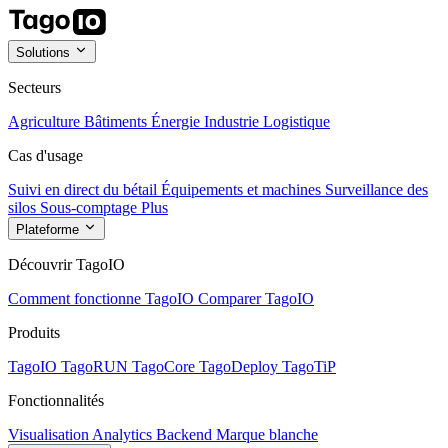
Solutions
Secteurs
Agriculture
Bâtiments
Énergie
Industrie
Logistique
Cas d'usage
Suivi en direct du bétail
Équipements et machines
Surveillance des
silos
Sous-comptage
Plus
Plateforme
Découvrir TagoIO
Comment fonctionne TagoIO
Comparer TagoIO
Produits
TagoIO
TagoRUN
TagoCore
TagoDeploy
TagoTiP
Fonctionnalités
Visualisation
Analytics
Backend
Marque blanche