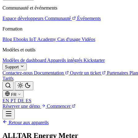
Communauté et événements
Espace développeurs
Communauté
Événements
Formation
Blog
Ebooks
IoT Academy
Cas d'usage
Vidéos
Modèles et outils
Modèles de dashboard
Appareils intégrés
Kickstarter
Support
Contactez-nous
Documentation
Ouvrir un ticket
Partenaires
Plan
Tarifs
FR
EN
PT
DE
ES
Réserver une démo
Commencer
Retour aux appareils
ALLTAR Energy Meter