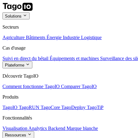
Solutions
Secteurs
Agriculture
Bâtiments
Énergie
Industrie
Logistique
Cas d'usage
Suivi en direct du bétail
Équipements et machines
Surveillance des sil
Plateforme
Découvrir TagoIO
Comment fonctionne TagoIO
Comparer TagoIO
Produits
TagoIO
TagoRUN
TagoCore
TagoDeploy
TagoTiP
Fonctionnalités
Visualisation
Analytics
Backend
Marque blanche
Ressources