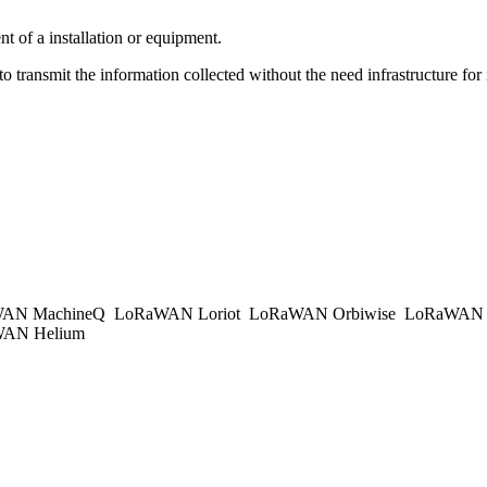
 of a installation or equipment.
ransmit the information collected without the need infrastructure for i
AN MachineQ
LoRaWAN Loriot
LoRaWAN Orbiwise
LoRaWAN K
AN Helium