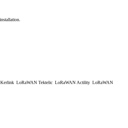
nstallation.
erlink
LoRaWAN Tektelic
LoRaWAN Actility
LoRaWAN