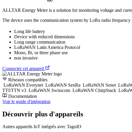
ALLTAR Energy Meter is a solution for monitoring voltage and current
The device uses the communication system by LoRa radio frequency to t
Long life battery
Device with reduced dimensions
Long range communication
LoRaWAN Latin America Protocol
Mono, Bi, or three phase use
non invasive
Connecter cet appareil
Réseaux compatibles
LoRaWAN Everynet
LoRaWAN SenRa
LoRaWAN Senet
LoRaW
TTI/TTN v3
LoRaWAN Swisscom
LoRaWAN ChirpStack
LoRaW
Documentation
Voir le guide d'intégration
Découvrir plus d'appareils
Autres appareils IoT intégrés avec TagoIO