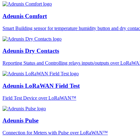
Adeunis Comfort
Smart Building sensor for temperature humidity button and dry co
Adeunis Dry Contacts
Reporting Status and Controlling relays inputs/outputs over LoRa
Adeunis LoRaWAN Field Test
Field Test Device over LoRaWAN™
Adeunis Pulse
Connection for Meters with Pulse over LoRaWAN™