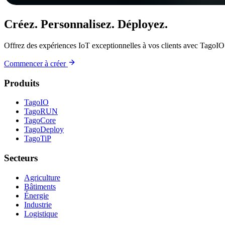
Créez. Personnalisez. Déployez.
Offrez des expériences IoT exceptionnelles à vos clients avec TagoIO
Commencer à créer
Produits
TagoIO
TagoRUN
TagoCore
TagoDeploy
TagoTiP
Secteurs
Agriculture
Bâtiments
Énergie
Industrie
Logistique