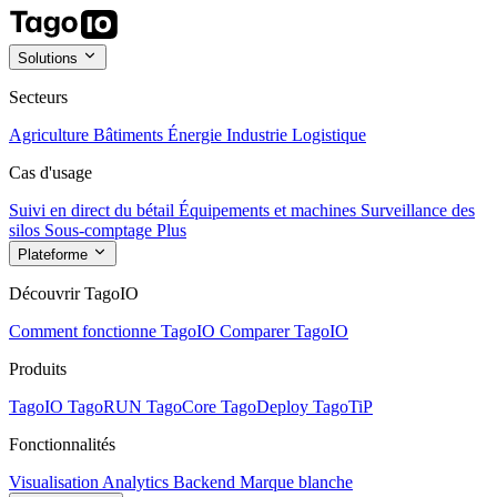
Solutions
Secteurs
Agriculture
Bâtiments
Énergie
Industrie
Logistique
Cas d'usage
Suivi en direct du bétail
Équipements et machines
Surveillance des
silos
Sous-comptage
Plus
Plateforme
Découvrir TagoIO
Comment fonctionne TagoIO
Comparer TagoIO
Produits
TagoIO
TagoRUN
TagoCore
TagoDeploy
TagoTiP
Fonctionnalités
Visualisation
Analytics
Backend
Marque blanche