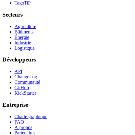
TagoTiP
Secteurs
Agriculture
Bâtiments
Énergie
Industrie
Logistique
Développeurs
API
ChangeLog
Communauté
GitHub
KickStarter
Entreprise
Charte graphique
FAQ
À propos
Partenaires