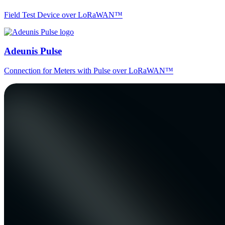
Field Test Device over LoRaWAN™
Adeunis Pulse
Connection for Meters with Pulse over LoRaWAN™