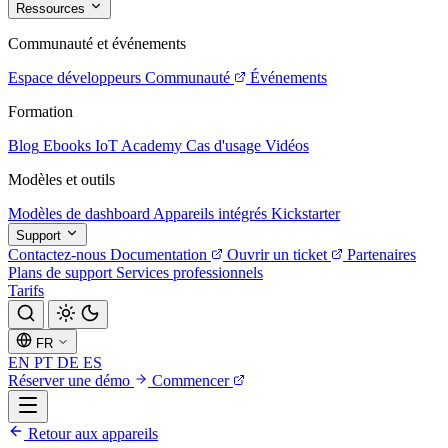
Ressources
Communauté et événements
Espace développeurs
Communauté
Événements
Formation
Blog
Ebooks
IoT Academy
Cas d'usage
Vidéos
Modèles et outils
Modèles de dashboard
Appareils intégrés
Kickstarter
Support
Contactez-nous
Documentation
Ouvrir un ticket
Partenaires
Plans de support
Services professionnels
Tarifs
FR
EN
PT
DE
ES
Réserver une démo
Commencer
Retour aux appareils