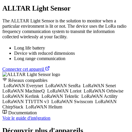
ALLTAR Light Sensor
The ALLTAR Light Sensor is the solution to monitor when a
particular environment is lit or not. The device uses the LoRa radio
frequency communication system to transmit the information
collected wirelessly at your facility.
Long life battery
Device with reduced dimensions
Long range communication
Connecter cet appareil
Réseaux compatibles
LoRaWAN Everynet
LoRaWAN SenRa
LoRaWAN Senet
LoRaWAN MachineQ
LoRaWAN Loriot
LoRaWAN Orbiwise
LoRaWAN Kerlink
LoRaWAN Tektelic
LoRaWAN Actility
LoRaWAN TTI/TTN v3
LoRaWAN Swisscom
LoRaWAN
ChirpStack
LoRaWAN Helium
Documentation
Voir le guide d'intégration
Découvrir plus d'appareils