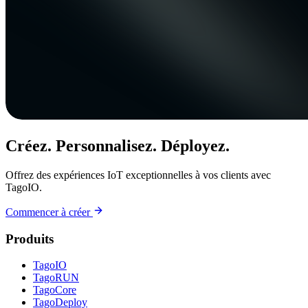
Créez. Personnalisez. Déployez.
Offrez des expériences IoT exceptionnelles à vos clients avec
TagoIO.
Commencer à créer
Produits
TagoIO
TagoRUN
TagoCore
TagoDeploy