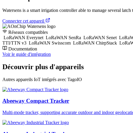
Watersens is a smart irrigation controller able to manage several latch t
Connecter cet appareil
Réseaux compatibles
LoRaWAN Everynet
LoRaWAN SenRa
LoRaWAN Senet
LoRaW
TTI/TTN v3
LoRaWAN Swisscom
LoRaWAN ChirpStack
LoRaW
Documentation
Voir le guide d'intégration
Découvrir plus d'appareils
Autres appareils IoT intégrés avec TagoIO
Abeeway Compact Tracker
Multi-mode tracker, supporting accurate outdoor and indoor geol