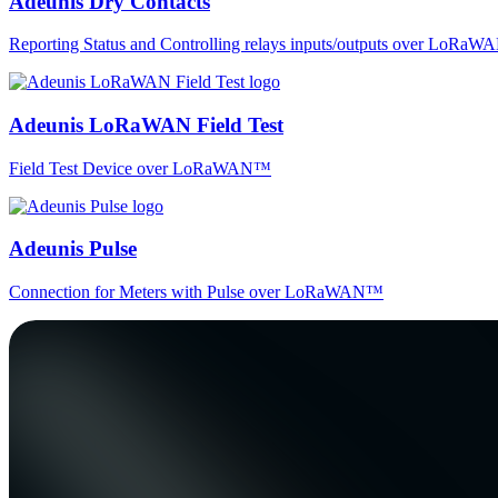
Adeunis Dry Contacts
Reporting Status and Controlling relays inputs/outputs over LoRa
Adeunis LoRaWAN Field Test
Field Test Device over LoRaWAN™
Adeunis Pulse
Connection for Meters with Pulse over LoRaWAN™