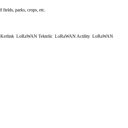
 fields, parks, crops, etc.
erlink
LoRaWAN Tektelic
LoRaWAN Actility
LoRaWAN