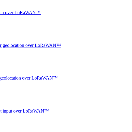
ocation over LoRaWAN™
ndoor geolocation over LoRaWAN™
oor geolocation over LoRaWAN™
ntact input over LoRaWAN™