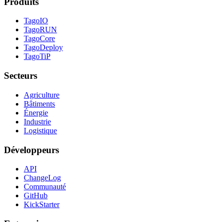
Produits
TagoIO
TagoRUN
TagoCore
TagoDeploy
TagoTiP
Secteurs
Agriculture
Bâtiments
Énergie
Industrie
Logistique
Développeurs
API
ChangeLog
Communauté
GitHub
KickStarter