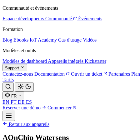
Communauté et événements
Espace développeurs
Communauté
Événements
Formation
Blog
Ebooks
IoT Academy
Cas d'usage
Vidéos
Modèles et outils
Modèles de dashboard
Appareils intégrés
Kickstarter
Support
Contactez-nous
Documentation
Ouvrir un ticket
Partenaires
Plan
Tarifs
FR
EN
PT
DE
ES
Réserver une démo
Commencer
Retour aux appareils
AOnChip Watersens