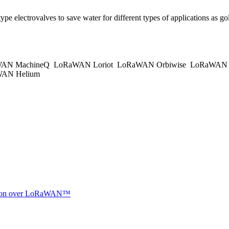
ype electrovalves to save water for different types of applications as golf
AN MachineQ
LoRaWAN Loriot
LoRaWAN Orbiwise
LoRaWAN K
AN Helium
ocation over LoRaWAN™