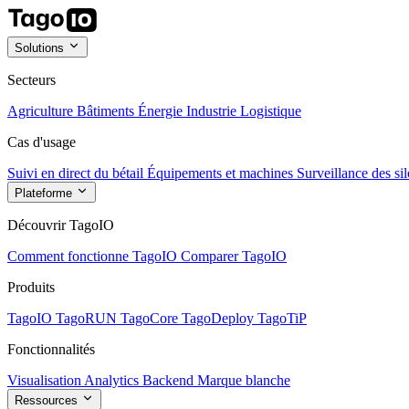
Solutions
Secteurs
Agriculture
Bâtiments
Énergie
Industrie
Logistique
Cas d'usage
Suivi en direct du bétail
Équipements et machines
Surveillance des sil
Plateforme
Découvrir TagoIO
Comment fonctionne TagoIO
Comparer TagoIO
Produits
TagoIO
TagoRUN
TagoCore
TagoDeploy
TagoTiP
Fonctionnalités
Visualisation
Analytics
Backend
Marque blanche
Ressources