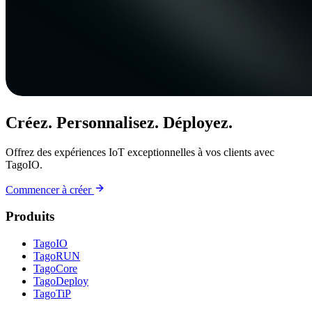
Créez. Personnalisez. Déployez.
Offrez des expériences IoT exceptionnelles à vos clients avec
TagoIO.
Commencer à créer
Produits
TagoIO
TagoRUN
TagoCore
TagoDeploy
TagoTiP