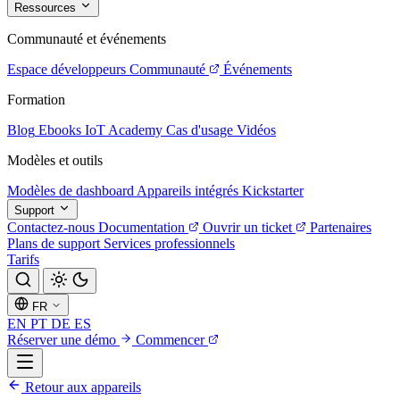
Ressources
Communauté et événements
Espace développeurs
Communauté
Événements
Formation
Blog
Ebooks
IoT Academy
Cas d'usage
Vidéos
Modèles et outils
Modèles de dashboard
Appareils intégrés
Kickstarter
Support
Contactez-nous
Documentation
Ouvrir un ticket
Partenaires
Plans de support
Services professionnels
Tarifs
FR
EN
PT
DE
ES
Réserver une démo
Commencer
Retour aux appareils