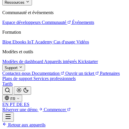
Ressources
Communauté et événements
Espace développeurs
Communauté
Événements
Formation
Blog
Ebooks
IoT Academy
Cas d'usage
Vidéos
Modèles et outils
Modèles de dashboard
Appareils intégrés
Kickstarter
Support
Contactez-nous
Documentation
Ouvrir un ticket
Partenaires
Plans de support
Services professionnels
Tarifs
FR
EN
PT
DE
ES
Réserver une démo
Commencer
Retour aux appareils