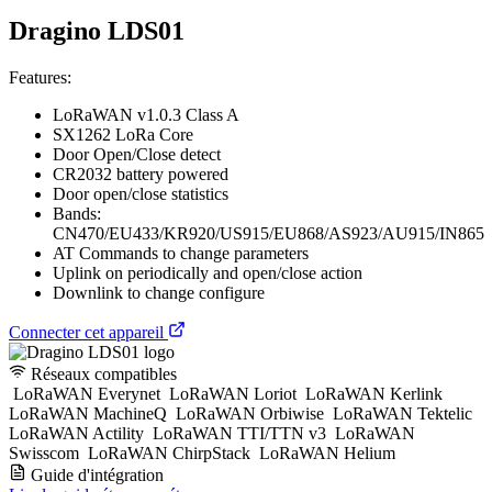
Dragino LDS01
Features:
LoRaWAN v1.0.3 Class A
SX1262 LoRa Core
Door Open/Close detect
CR2032 battery powered
Door open/close statistics
Bands:
CN470/EU433/KR920/US915/EU868/AS923/AU915/IN865
AT Commands to change parameters
Uplink on periodically and open/close action
Downlink to change configure
Connecter cet appareil
Réseaux compatibles
LoRaWAN Everynet
LoRaWAN Loriot
LoRaWAN Kerlink
LoRaWAN MachineQ
LoRaWAN Orbiwise
LoRaWAN Tektelic
LoRaWAN Actility
LoRaWAN TTI/TTN v3
LoRaWAN
Swisscom
LoRaWAN ChirpStack
LoRaWAN Helium
Guide d'intégration