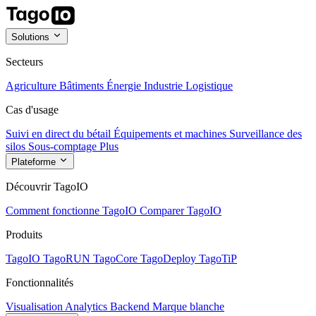
Solutions
Secteurs
Agriculture
Bâtiments
Énergie
Industrie
Logistique
Cas d'usage
Suivi en direct du bétail
Équipements et machines
Surveillance des
silos
Sous-comptage
Plus
Plateforme
Découvrir TagoIO
Comment fonctionne TagoIO
Comparer TagoIO
Produits
TagoIO
TagoRUN
TagoCore
TagoDeploy
TagoTiP
Fonctionnalités
Visualisation
Analytics
Backend
Marque blanche