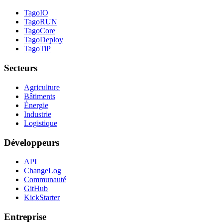
TagoIO
TagoRUN
TagoCore
TagoDeploy
TagoTiP
Secteurs
Agriculture
Bâtiments
Énergie
Industrie
Logistique
Développeurs
API
ChangeLog
Communauté
GitHub
KickStarter
Entreprise