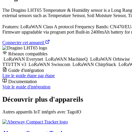
The Dragino LHT65 Temperature & Humidity sensor is a Long Range 
external sensors such as Temperature Sensor, Soil Moisture Sensor, Til
Features: LoRaWAN Class A protocol Frequency Bands: CN470/
Firmware upgradable via program port Built-in 2400mAh battery for m
Connecter cet appareil
Réseaux compatibles
LoRaWAN Everynet
LoRaWAN MachineQ
LoRaWAN Orbiwise
TTI/TTN v3
LoRaWAN Swisscom
LoRaWAN ChirpStack
LoRaW
Guide d'intégration
Lire le guide étape par étape
Documentation
Voir le guide d'intégration
Découvrir plus d'appareils
Autres appareils IoT intégrés avec TagoIO