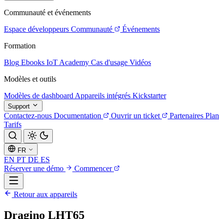
Communauté et événements
Espace développeurs
Communauté
Événements
Formation
Blog
Ebooks
IoT Academy
Cas d'usage
Vidéos
Modèles et outils
Modèles de dashboard
Appareils intégrés
Kickstarter
Support
Contactez-nous
Documentation
Ouvrir un ticket
Partenaires
Plan
Tarifs
FR
EN
PT
DE
ES
Réserver une démo
Commencer
Retour aux appareils
Dragino LHT65