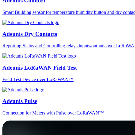
Adeunis Comfort
Smart Building sensor for temperature humidity button and dry co
Adeunis Dry Contacts
Reporting Status and Controlling relays inputs/outputs over LoRa
Adeunis LoRaWAN Field Test
Field Test Device over LoRaWAN™
Adeunis Pulse
Connection for Meters with Pulse over LoRaWAN™