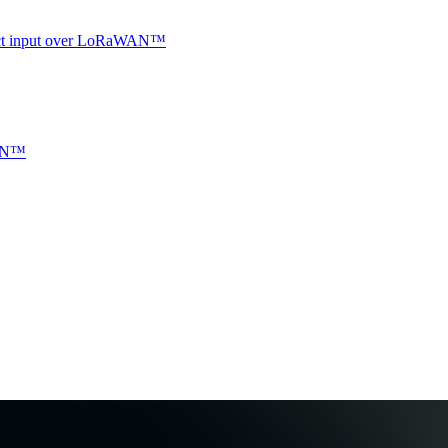
ntact input over LoRaWAN™
WAN™