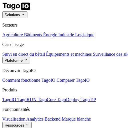
Solutions
Secteurs
Agriculture
Bâtiments
Énergie
Industrie
Logistique
Cas d'usage
Suivi en direct du bétail
Équipements et machines
Surveillance des sil
Plateforme
Découvrir TagoIO
Comment fonctionne TagoIO
Comparer TagoIO
Produits
TagoIO
TagoRUN
TagoCore
TagoDeploy
TagoTiP
Fonctionnalités
Visualisation
Analytics
Backend
Marque blanche
Ressources