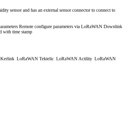
y sensor and has an external sensor connector to connect to
rameters Remote configure parameters via LoRaWAN Downlink
d with time stamp
erlink
LoRaWAN Tektelic
LoRaWAN Actility
LoRaWAN