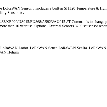
LoRaWAN Sensor. It includes a built-in SHT20 Temperature & Humidit
ting Sensor etc.
EU433/KR920/US915/EU868/AS923/AU915 AT Commands to change pa
ore than 10 year use. Optional External Sensors 3200 set sensor recor
LoRaWAN Loriot
LoRaWAN Senet
LoRaWAN SenRa
LoRaWAN K
AN Helium