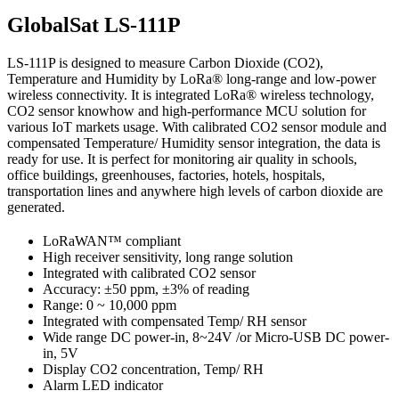
GlobalSat LS-111P
LS-111P is designed to measure Carbon Dioxide (CO2),
Temperature and Humidity by LoRa® long-range and low-power
wireless connectivity. It is integrated LoRa® wireless technology,
CO2 sensor knowhow and high-performance MCU solution for
various IoT markets usage. With calibrated CO2 sensor module and
compensated Temperature/ Humidity sensor integration, the data is
ready for use. It is perfect for monitoring air quality in schools,
office buildings, greenhouses, factories, hotels, hospitals,
transportation lines and anywhere high levels of carbon dioxide are
generated.
LoRaWAN™ compliant
High receiver sensitivity, long range solution
Integrated with calibrated CO2 sensor
Accuracy: ±50 ppm, ±3% of reading
Range: 0 ~ 10,000 ppm
Integrated with compensated Temp/ RH sensor
Wide range DC power-in, 8~24V /or Micro-USB DC power-
in, 5V
Display CO2 concentration, Temp/ RH
Alarm LED indicator