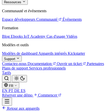
Ressources
Communauté et événements
Espace développeurs
Communauté
Événements
Formation
Blog
Ebooks
IoT Academy
Cas d'usage
Vidéos
Modèles et outils
Modèles de dashboard
Appareils intégrés
Kickstarter
Support
Contactez-nous
Documentation
Ouvrir un ticket
Partenaires
Plans de support
Services professionnels
Tarifs
FR
EN
PT
DE
ES
Réserver une démo
Commencer
Retour aux appareils