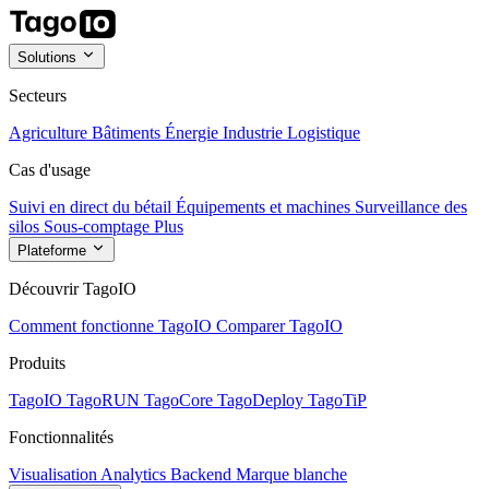
Solutions
Secteurs
Agriculture
Bâtiments
Énergie
Industrie
Logistique
Cas d'usage
Suivi en direct du bétail
Équipements et machines
Surveillance des
silos
Sous-comptage
Plus
Plateforme
Découvrir TagoIO
Comment fonctionne TagoIO
Comparer TagoIO
Produits
TagoIO
TagoRUN
TagoCore
TagoDeploy
TagoTiP
Fonctionnalités
Visualisation
Analytics
Backend
Marque blanche