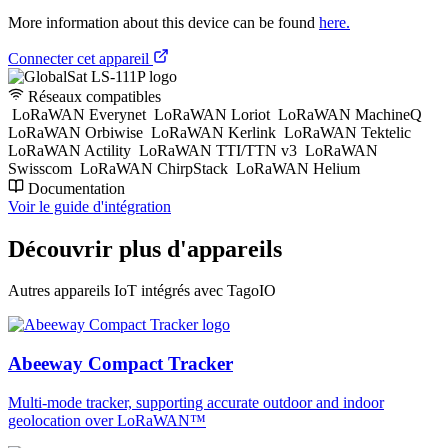
More information about this device can be found
here.
Connecter cet appareil
Réseaux compatibles
LoRaWAN Everynet
LoRaWAN Loriot
LoRaWAN MachineQ
LoRaWAN Orbiwise
LoRaWAN Kerlink
LoRaWAN Tektelic
LoRaWAN Actility
LoRaWAN TTI/TTN v3
LoRaWAN
Swisscom
LoRaWAN ChirpStack
LoRaWAN Helium
Documentation
Voir le guide d'intégration
Découvrir plus d'appareils
Autres appareils IoT intégrés avec TagoIO
Abeeway Compact Tracker
Multi-mode tracker, supporting accurate outdoor and indoor
geolocation over LoRaWAN™