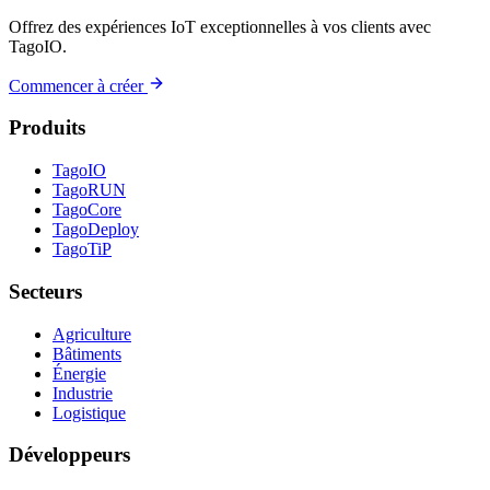
Offrez des expériences IoT exceptionnelles à vos clients avec
TagoIO.
Commencer à créer
Produits
TagoIO
TagoRUN
TagoCore
TagoDeploy
TagoTiP
Secteurs
Agriculture
Bâtiments
Énergie
Industrie
Logistique
Développeurs