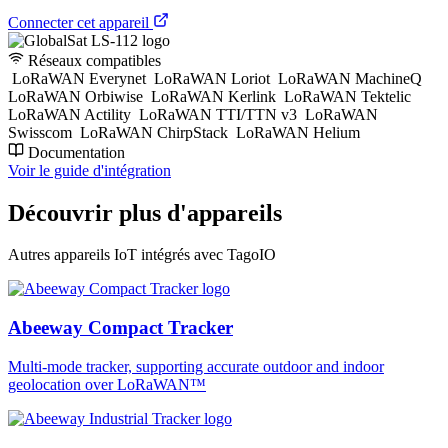
Connecter cet appareil
Réseaux compatibles
LoRaWAN Everynet
LoRaWAN Loriot
LoRaWAN MachineQ
LoRaWAN Orbiwise
LoRaWAN Kerlink
LoRaWAN Tektelic
LoRaWAN Actility
LoRaWAN TTI/TTN v3
LoRaWAN
Swisscom
LoRaWAN ChirpStack
LoRaWAN Helium
Documentation
Voir le guide d'intégration
Découvrir plus d'appareils
Autres appareils IoT intégrés avec TagoIO
Abeeway Compact Tracker
Multi-mode tracker, supporting accurate outdoor and indoor
geolocation over LoRaWAN™