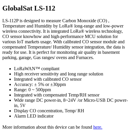
GlobalSat LS-112
LS-112P is designed to measure Carbon Monoxide (CO) ,
Temperature and Humidity by LoRa® long-range and low-power
wireless connectivity. It is integrated LoRa® wireless technology,
CO sensor knowhow and high-performance MCU solution for
various IoT markets usage. With calibrated CO sensor module and
compensated Temperature/ Humidity sensor integration, the data is
ready for use. It is perfect for monitoring air quality in basement
parking, garage, Gas ranges/ ovens and Furnaces.
LoRaWAN™ compliant
High receiver sensitivity and long range solution
Integrated with calibrated CO sensor
Accuracy: ± 5% or ±30ppm
Range: 0 ~ 500ppm
Integrated with compensated Temp/RH sensor
Wide range DC power-in, 8~24V /or Micro-USB DC power-
in, 5V
Display CO concentration, Temp/ RH
Alarm LED indicator
More information about this device can be found
here.