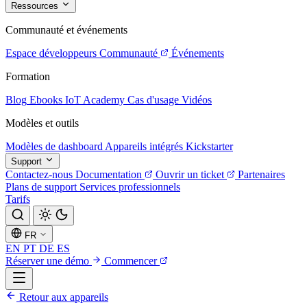
Ressources
Communauté et événements
Espace développeurs
Communauté
Événements
Formation
Blog
Ebooks
IoT Academy
Cas d'usage
Vidéos
Modèles et outils
Modèles de dashboard
Appareils intégrés
Kickstarter
Support
Contactez-nous
Documentation
Ouvrir un ticket
Partenaires
Plans de support
Services professionnels
Tarifs
FR
EN
PT
DE
ES
Réserver une démo
Commencer
Retour aux appareils