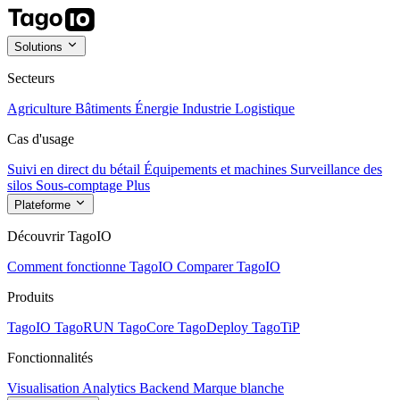
Solutions
Secteurs
Agriculture
Bâtiments
Énergie
Industrie
Logistique
Cas d'usage
Suivi en direct du bétail
Équipements et machines
Surveillance des
silos
Sous-comptage
Plus
Plateforme
Découvrir TagoIO
Comment fonctionne TagoIO
Comparer TagoIO
Produits
TagoIO
TagoRUN
TagoCore
TagoDeploy
TagoTiP
Fonctionnalités
Visualisation
Analytics
Backend
Marque blanche