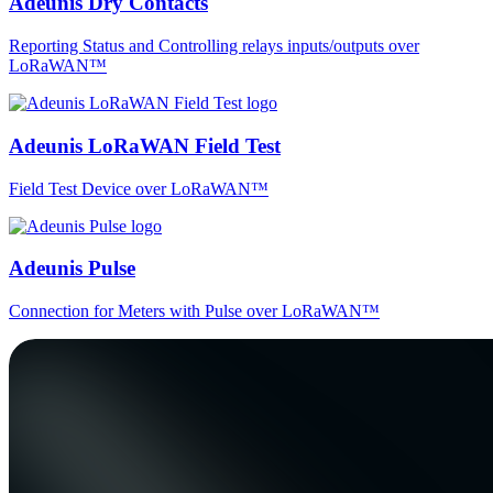
Adeunis Dry Contacts
Reporting Status and Controlling relays inputs/outputs over
LoRaWAN™
Adeunis LoRaWAN Field Test
Field Test Device over LoRaWAN™
Adeunis Pulse
Connection for Meters with Pulse over LoRaWAN™