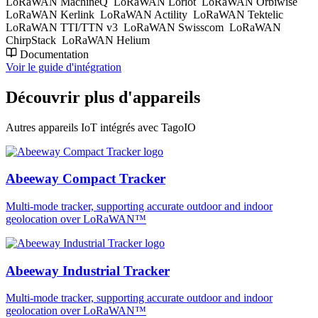
LoRaWAN MachineQ
LoRaWAN Loriot
LoRaWAN Orbiwise
LoRaWAN Kerlink
LoRaWAN Actility
LoRaWAN Tektelic
LoRaWAN TTI/TTN v3
LoRaWAN Swisscom
LoRaWAN
ChirpStack
LoRaWAN Helium
Documentation
Voir le guide d'intégration
Découvrir plus d'appareils
Autres appareils IoT intégrés avec TagoIO
Abeeway Compact Tracker
Multi-mode tracker, supporting accurate outdoor and indoor
geolocation over LoRaWAN™
Abeeway Industrial Tracker
Multi-mode tracker, supporting accurate outdoor and indoor
geolocation over LoRaWAN™