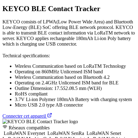
KEYCO BLE Contact Tracker
KEYCO consists of LPWA(Low Power Wide Area) and Bluetooth
Low-Energy (BLE) SoC offering BLE network protocol. KEYCO
is able to transmit BLE contact information via LoRaTM network to
server. KEYCO applies rechargeable 180mAh Li-ion Poly battery
which is charging use USB connector.
Technical specifications:
Wireless Communication based on LoRaTM Technology
Operating on 860MHz Unlicensed ISM band
Wireless Communication based on Bluetooth 4.2
Operating on 2.4GHz Unlicensed ISM band for BLE
Outline Dimension: 17.5
52.0
8.5 mm (W
L
H)
RoHS compliant
3.7V Li-ion Polymer 180mAh Battery with charging system
Micro USB 2.0 type AB connector
Connecter cet appareil
Réseaux compatibles
LoRaWAN Everynet
LoRaWAN SenRa
LoRaWAN Senet