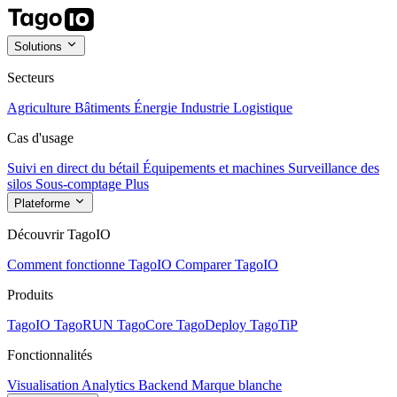
Solutions
Secteurs
Agriculture
Bâtiments
Énergie
Industrie
Logistique
Cas d'usage
Suivi en direct du bétail
Équipements et machines
Surveillance des
silos
Sous-comptage
Plus
Plateforme
Découvrir TagoIO
Comment fonctionne TagoIO
Comparer TagoIO
Produits
TagoIO
TagoRUN
TagoCore
TagoDeploy
TagoTiP
Fonctionnalités
Visualisation
Analytics
Backend
Marque blanche