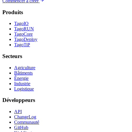
Commencer à créer
Produits
TagoIO
TagoRUN
TagoCore
TagoDeploy
TagoTiP
Secteurs
Agriculture
Bâtiments
Énergie
Industrie
Logistique
Développeurs
API
ChangeLog
Communauté
GitHub