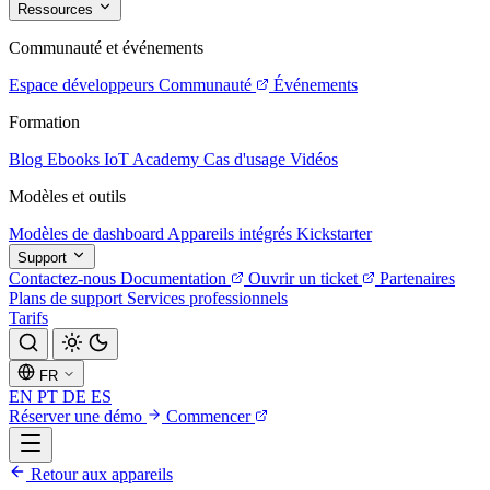
Ressources
Communauté et événements
Espace développeurs
Communauté
Événements
Formation
Blog
Ebooks
IoT Academy
Cas d'usage
Vidéos
Modèles et outils
Modèles de dashboard
Appareils intégrés
Kickstarter
Support
Contactez-nous
Documentation
Ouvrir un ticket
Partenaires
Plans de support
Services professionnels
Tarifs
FR
EN
PT
DE
ES
Réserver une démo
Commencer
Retour aux appareils