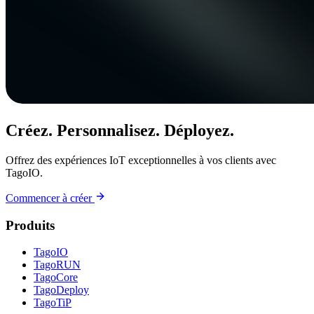
Créez. Personnalisez. Déployez.
Offrez des expériences IoT exceptionnelles à vos clients avec
TagoIO.
Commencer à créer
Produits
TagoIO
TagoRUN
TagoCore
TagoDeploy
TagoTiP