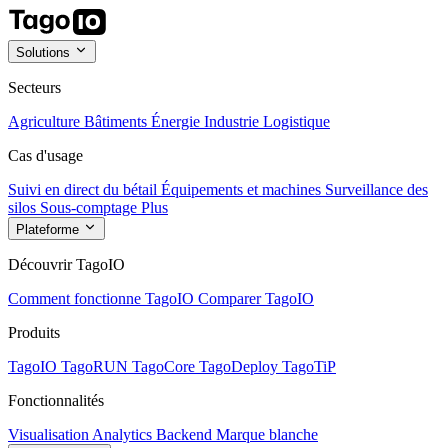
Solutions
Secteurs
Agriculture
Bâtiments
Énergie
Industrie
Logistique
Cas d'usage
Suivi en direct du bétail
Équipements et machines
Surveillance des
silos
Sous-comptage
Plus
Plateforme
Découvrir TagoIO
Comment fonctionne TagoIO
Comparer TagoIO
Produits
TagoIO
TagoRUN
TagoCore
TagoDeploy
TagoTiP
Fonctionnalités
Visualisation
Analytics
Backend
Marque blanche