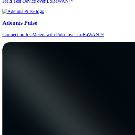
Field Test Device over LoRaWAN™
Adeunis Pulse
Connection for Meters with Pulse over LoRaWAN™