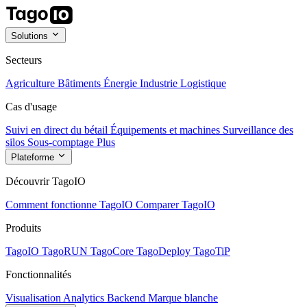
Solutions
Secteurs
Agriculture
Bâtiments
Énergie
Industrie
Logistique
Cas d'usage
Suivi en direct du bétail
Équipements et machines
Surveillance des
silos
Sous-comptage
Plus
Plateforme
Découvrir TagoIO
Comment fonctionne TagoIO
Comparer TagoIO
Produits
TagoIO
TagoRUN
TagoCore
TagoDeploy
TagoTiP
Fonctionnalités
Visualisation
Analytics
Backend
Marque blanche