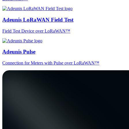
Adeunis LoRaWAN Field Test
Field Test Device over LoRaWAN™
Adeunis Pulse
Connection for Meters with Pulse over LoRaWAN™