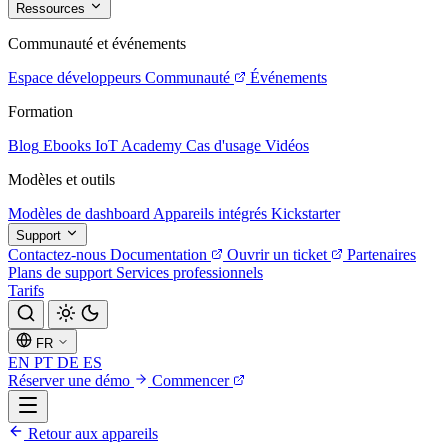
Ressources
Communauté et événements
Espace développeurs
Communauté
Événements
Formation
Blog
Ebooks
IoT Academy
Cas d'usage
Vidéos
Modèles et outils
Modèles de dashboard
Appareils intégrés
Kickstarter
Support
Contactez-nous
Documentation
Ouvrir un ticket
Partenaires
Plans de support
Services professionnels
Tarifs
FR
EN
PT
DE
ES
Réserver une démo
Commencer
Retour aux appareils