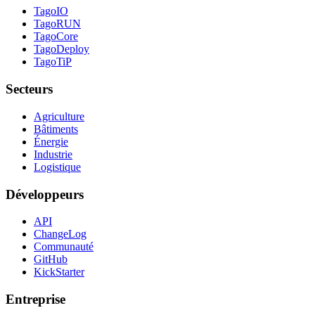
TagoIO
TagoRUN
TagoCore
TagoDeploy
TagoTiP
Secteurs
Agriculture
Bâtiments
Énergie
Industrie
Logistique
Développeurs
API
ChangeLog
Communauté
GitHub
KickStarter
Entreprise