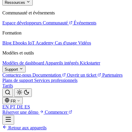
Ressources
Communauté et événements
Espace développeurs
Communauté
Événements
Formation
Blog
Ebooks
IoT Academy
Cas d'usage
Vidéos
Modèles et outils
Modèles de dashboard
Appareils intégrés
Kickstarter
Support
Contactez-nous
Documentation
Ouvrir un ticket
Partenaires
Plans de support
Services professionnels
Tarifs
FR
EN
PT
DE
ES
Réserver une démo
Commencer
Retour aux appareils