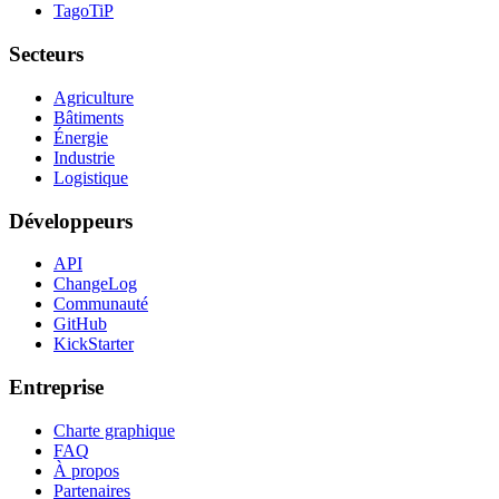
TagoTiP
Secteurs
Agriculture
Bâtiments
Énergie
Industrie
Logistique
Développeurs
API
ChangeLog
Communauté
GitHub
KickStarter
Entreprise
Charte graphique
FAQ
À propos
Partenaires