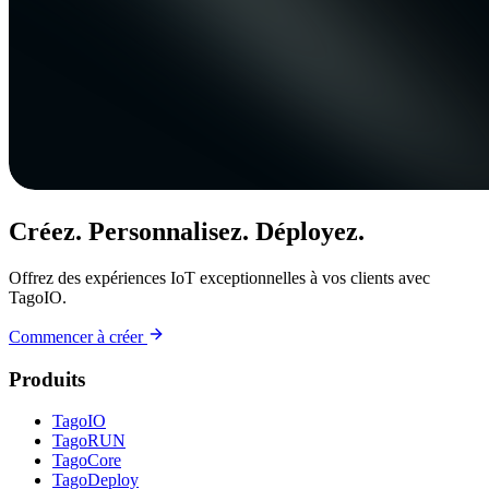
Créez. Personnalisez. Déployez.
Offrez des expériences IoT exceptionnelles à vos clients avec
TagoIO.
Commencer à créer
Produits
TagoIO
TagoRUN
TagoCore
TagoDeploy