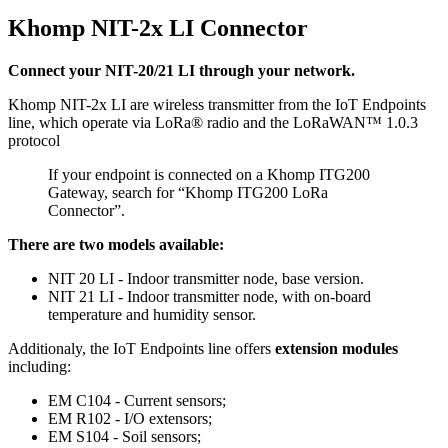
Khomp NIT-2x LI Connector
Connect your NIT-20/21 LI through your network.
Khomp NIT-2x LI are wireless transmitter from the IoT Endpoints
line, which operate via LoRa® radio and the LoRaWAN™ 1.0.3
protocol
If your endpoint is connected on a Khomp ITG200
Gateway, search for “Khomp ITG200 LoRa
Connector”.
There are two models available:
NIT 20 LI - Indoor transmitter node, base version.
NIT 21 LI - Indoor transmitter node, with on-board
temperature and humidity sensor.
Additionaly, the IoT Endpoints line offers
extension modules
including:
EM C104 - Current sensors;
EM R102 - I/O extensors;
EM S104 - Soil sensors;