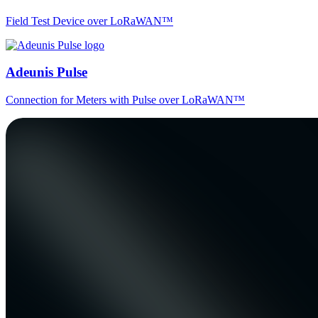
Field Test Device over LoRaWAN™
Adeunis Pulse
Connection for Meters with Pulse over LoRaWAN™