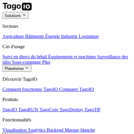
Solutions
Secteurs
Agriculture
Bâtiments
Énergie
Industrie
Logistique
Cas d'usage
Suivi en direct du bétail
Équipements et machines
Surveillance des
silos
Sous-comptage
Plus
Plateforme
Découvrir TagoIO
Comment fonctionne TagoIO
Comparer TagoIO
Produits
TagoIO
TagoRUN
TagoCore
TagoDeploy
TagoTiP
Fonctionnalités
Visualisation
Analytics
Backend
Marque blanche